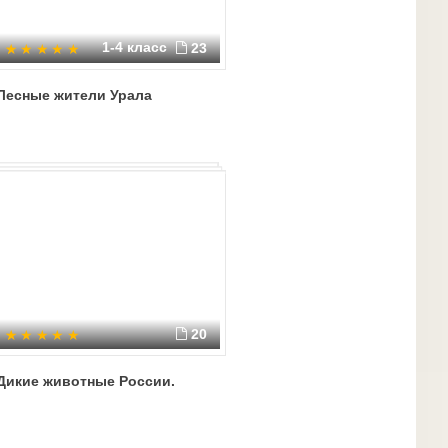
1-4 класс
23
Лесные жители Урала
20
Дикие животные России.