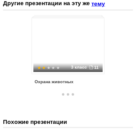
Другие презентации на эту же
тему
3 класс
11
Охрана животных
Охрана 
Похожие презентации