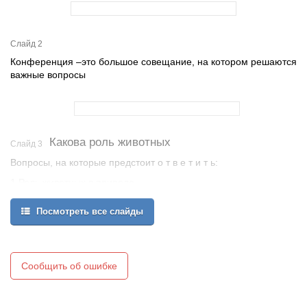
Слайд 2
Конференция –это большое совещание, на котором решаются
важные вопросы
Какова роль животных
Слайд 3
Вопросы, на которые предстоит о т в е т и т ь:
1.Роль животных в природе
2.Причины их исчезновения
Посмотреть все слайды
3.Для чего нужна Красная книга
4.Как помочь животным
Сообщить об ошибке