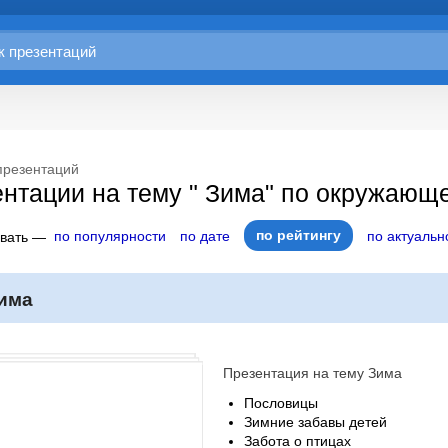
презентаций
нтации на тему " Зима" по окружающ
по рейтингу
по популярности
по дате
по актуальн
овать —
има
Презентация на тему Зима
Пословицы
Зимние забавы детей
Забота о птицах