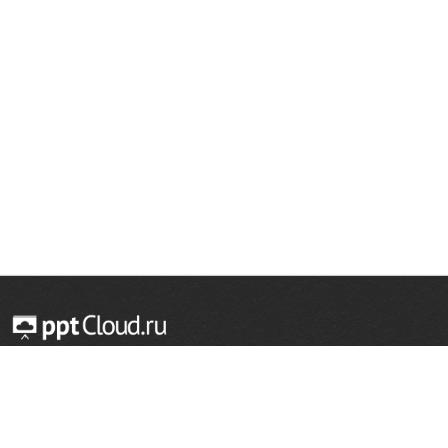
Ф
Н
Ф
Т
О
С
Т
О
В
© 2014 — 2026 Облачный хостинг презентаций
Email:
support@pptcloud.ru
Проект
Популярные разделы