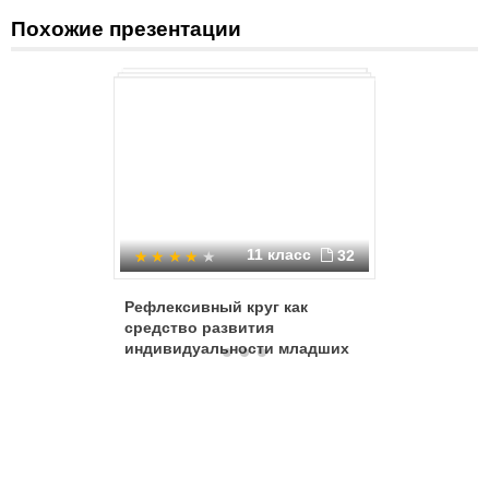
Пискун Настя
Похожие презентации
11 класс
32
Рефлексивный круг как
Тайны и
средство развития
индивидуальности младших
школьников