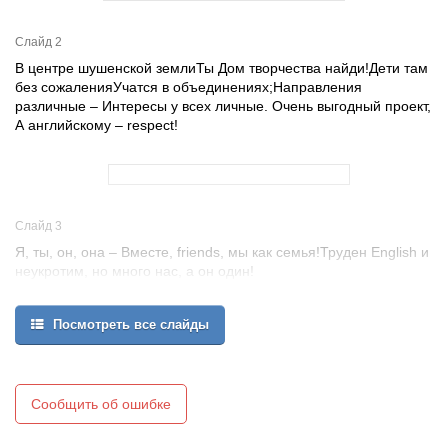
Слайд 2
В центре шушенской землиТы Дом творчества найди!Дети там
без сожаленияУчатся в объединениях;Направления
различные – Интересы у всех личные. Очень выгодный проект,
А английскому – respect!
Слайд 3
Я, ты, он, она – Вместе, friends, мы как семья!Труден English и
неукротим, но много нас, а он один!
4 года
Бородина Люда
Посмотреть все слайды
Вдовина Диана
Курипко Рита
Попадьина Люся
Техтерекова Жанна
Сообщить об ошибке
Цибульский Вадим
Шокова Ксения