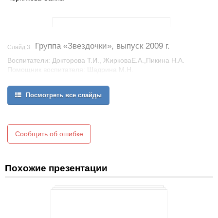
Группа «Звездочки», выпуск 2009 г.
Слайд 3
Воспитатели: Докторова Т.И., ЖирковаЕ.А.,Пикина Н.А.
Помощник воспитателя: Шадрина М.Н.
Б. Диана
В. Кирилл
Посмотреть все слайды
Б. Арина
Д. Ваня
К. Сардана
Д. Дима
Сообщить об ошибке
У. Антон
К. Леня
К. Кристина
К. Юра
Похожие презентации
М. Ева
О. Андрей
П. Ксюша
О. Денис
О. Максим
С. Коля