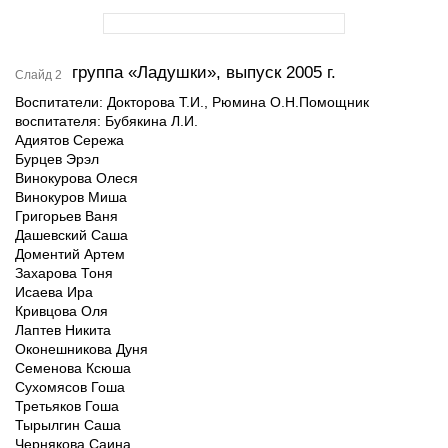
группа «Ладушки», выпуск 2005 г.
Слайд 2
Воспитатели: Докторова Т.И., Рюмина О.Н.Помощник
воспитателя: Бубякина Л.И.
Адиятов Сережа
Бурцев Эрэл
Винокурова Олеся
Винокуров Миша
Григорьев Ваня
Дашевский Саша
Доментий Артем
Захарова Тоня
Исаева Ира
Кривцова Оля
Лаптев Никита
Оконешникова Дуня
Семенова Ксюша
Сухомясов Гоша
Третьяков Гоша
Тырылгин Саша
Чернякова Саина