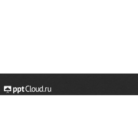
© 2014 — 2026 Облачный хостинг презентаций
Email:
support@pptcloud.ru
Проект
Популярные разделы
О сайте
ОБЖ
История
Химия