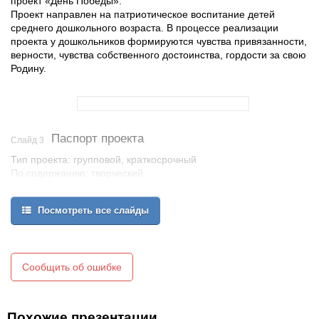
проект «День Победы».
Проект направлен на патриотическое воспитание детей
среднего дошкольного возраста. В процессе реализации
проекта у дошкольников формируются чувства привязанности,
верности, чувства собственного достоинства, гордости за свою
Родину.
Паспорт проекта
Слайд 3
Тип проекта: групповой, краткосрочный
По содержанию: творческий
Участники проекта: дети средней группы, родители,
воспитатели.
Посмотреть все слайды
Сроки реализации: две недели.
Цельпроекта
Формирование нравственных ценностей (толерантность,
Сообщить об ошибке
уважение к защитникам Родины, гордость за свой народ),
воспитание нравственно - патриотических чувств у
дошкольников через совместные мероприятия детей,
родителей, и педагогов, через расширение общего кругозора.
Похожие презентации