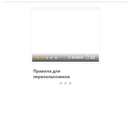
1 класс
22
Правила для
Основы 
первоклассников