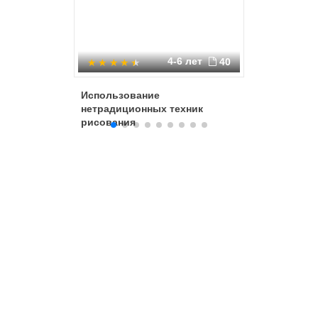
4-6 лет
40
Использование
Нетради
нетрадиционных техник
рисован
рисования