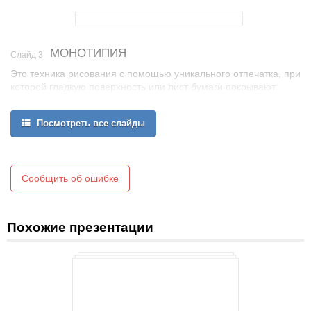
МОНОТИПИЯ
Слайд 3
Это техника рисования с помощью уникального отпечатка, при
которой гладкую поверхность или лист бумаги покрывают
краской, а потом делают с нее отпечаток на листе. Отпечаток
получается только один и создать две абсолютно одинаковых
Посмотреть все слайды
работы невозможно.
После этого полученные изображения либо оставляют в
первоначальном виде, либо придумывают, на что они похожи, и
дорисовывают недостающие детали.
Сообщить об ошибке
Похожие презентации