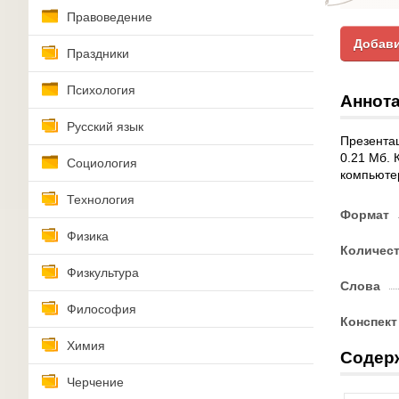
Правоведение
Добави
Праздники
Психология
Аннота
Русский язык
Презентац
0.21 Мб. 
Социология
компьютер
Технология
Формат
Физика
Количес
Физкультура
Слова
Философия
Конспект
Химия
Содер
Черчение