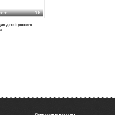
9
ия детей раннего
та
Популярные разделы