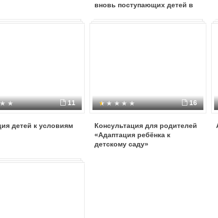
вновь поступающих детей в
детский сад. Тема:
«Подготовка и адаптация
ребенка к посещению
детского сада».
11
16
ия детей к условиям
Консультация для родителей
«Адаптация ребёнка к
детскому саду»