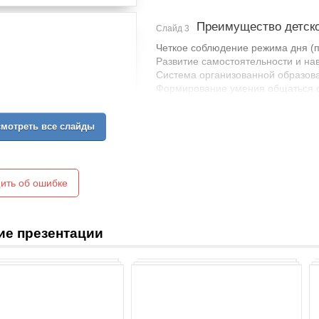
Преимущество детско
Слайд 3
Четкое соблюдение режима дня (п
Развитие самостоятельности и н
Система организованной образова
Формирование умения общаться со
Разнообразие игровой деятельнос
подражания, руководство со сторо
мотреть все слайды
ить об ошибке
ие презентации