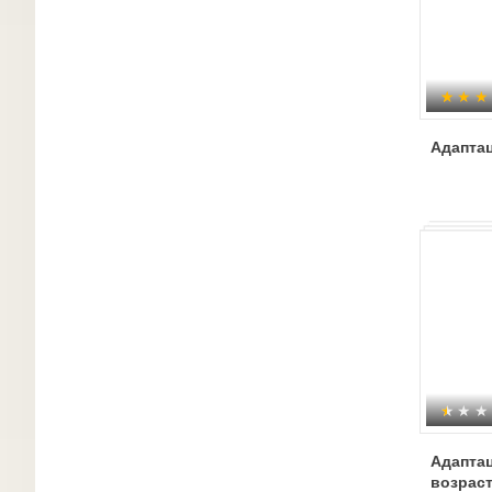
Адапта
Адаптац
возраст