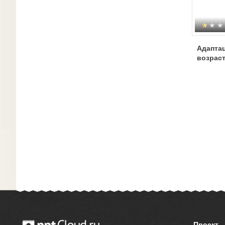
Адаптац
возрас
Проект