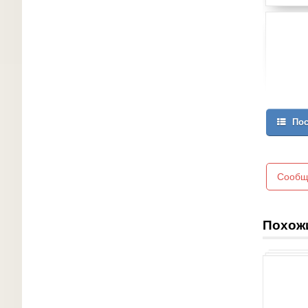
Пос
Сообщ
Похож