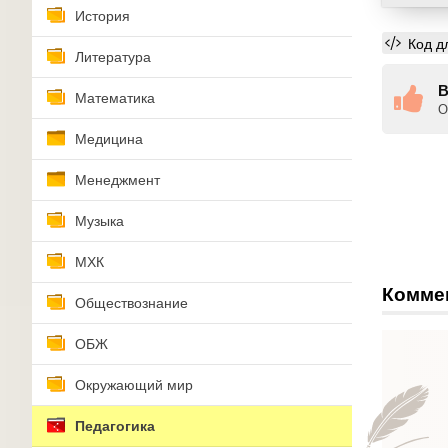
История
Код д
Литература
В
Математика
О
Медицина
Менеджмент
Музыка
МХК
Комме
Обществознание
ОБЖ
Окружающий мир
Педагогика