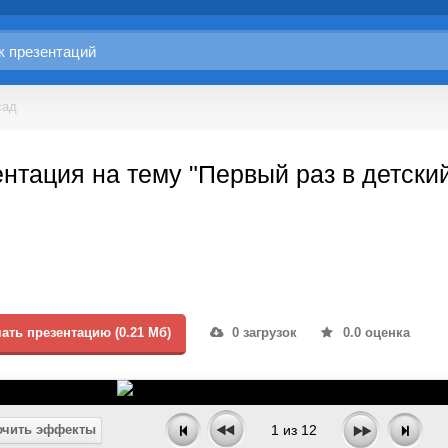
сад
нтация на тему "Первый раз в детски
ать презентацию (0.21 Мб)
0 загрузок
0.0 оценка
чить эффекты
1
из
12