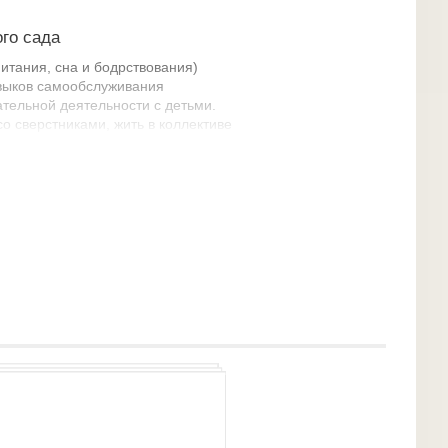
го сада
итания, сна и бодрствования)
авыков самообслуживания
тельной деятельности с детьми.
 сверстниками, жить в коллективе
ти, наглядного материала, примеров для
ны взрослого.