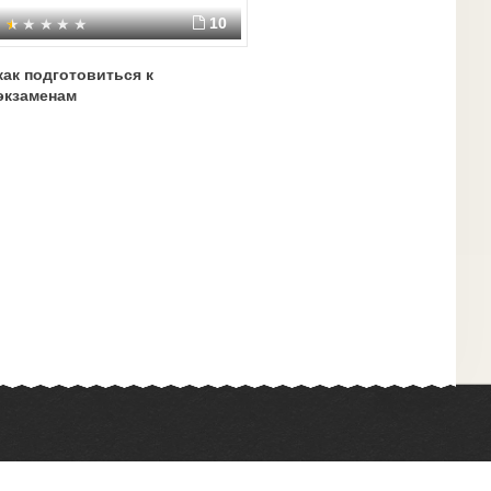
10
как подготовиться к
экзаменам
Химия
Физкультура