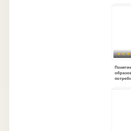
Поняти
образо
потреб