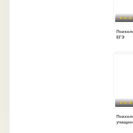
Психоло
ЕГЭ
Психол
учащихс