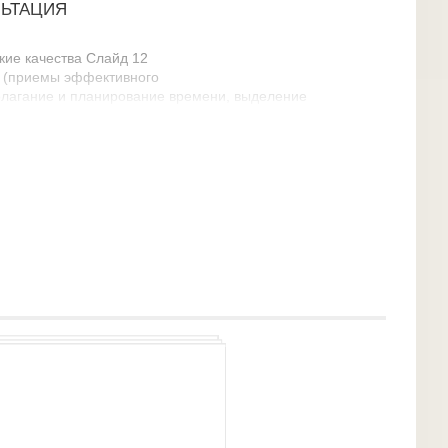
ЛЬТАЦИЯ
кие качества Слайд 12
м (приемы эффективного
лагание и планирование времени, выделение
ене
нности и снижения тревожности