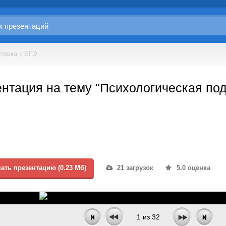
товка к ЕГЭ
нтация на тему "Психологическая под
ать презентацию (0.23 Мб)
21 загрузок
5.0 оценка
1
из
32