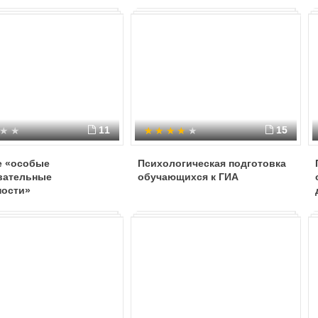
11
15
е «особые
Психологическая подготовка
вательные
обучающихся к ГИА
ности»