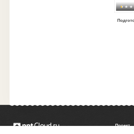
Подгото
Проект
О сайте