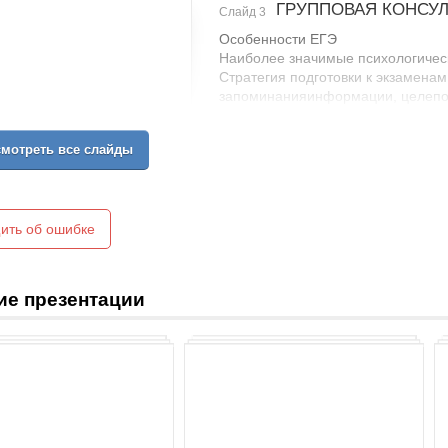
ГРУППОВАЯ КОНСУ
Слайд 3
Особенности ЕГЭ
Наиболее значимые психологичес
Стратегия подготовки к экзамена
запоминанияинформации, целепо
главного и существенного и т.д.)
Стратегия деятельности на экзам
мотреть все слайды
(в т.ч. индивидуальная)
Основные приемы развития увере
ить об ошибке
ие презентации