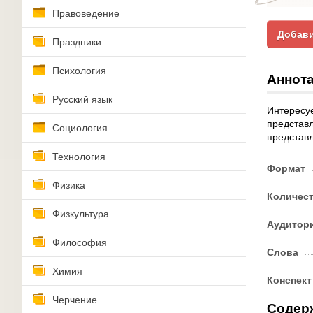
Правоведение
Добави
Праздники
Психология
Аннота
Русский язык
Интересуе
представл
Социология
представл
Технология
Формат
Физика
Количес
Физкультура
Аудитор
Философия
Слова
Химия
Конспект
Черчение
Содер