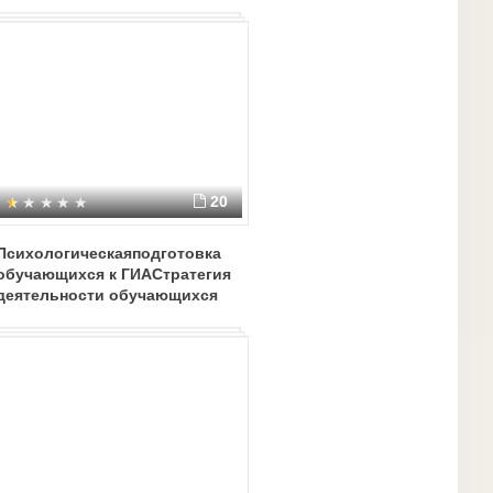
20
Психологическаяподготовка
обучающихся к ГИАСтратегия
деятельности обучающихся
на экзаменеСоставила:
Кучерова О.В.