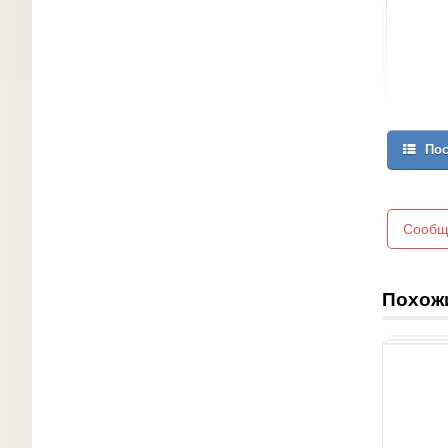
Пос
Сообщ
Похож