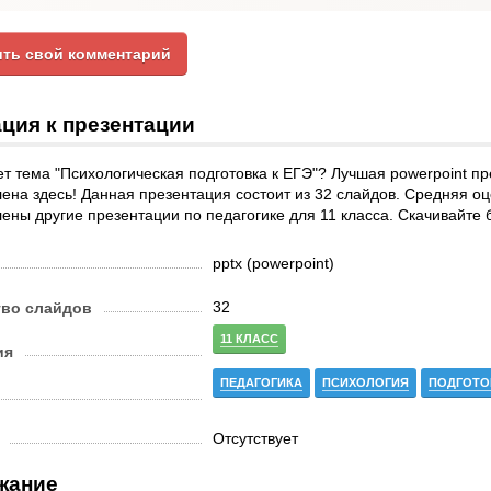
ть свой комментарий
ция к презентации
т тема "Психологическая подготовка к ЕГЭ"? Лучшая powerpoint пр
ена здесь! Данная презентация состоит из 32 слайдов. Средняя оце
ены другие презентации по педагогике для 11 класса. Скачивайте 
pptx (powerpoint)
32
тво слайдов
11 КЛАСС
ия
ПЕДАГОГИКА
ПСИХОЛОГИЯ
ПОДГОТОВ
Отсутствует
жание