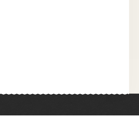
Химия
Физкультура
Биология
Иностранные языки