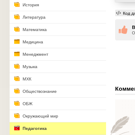
История
Код д
Литература
В
Математика
О
Медицина
Менеджмент
Музыка
МХК
Комме
Обществознание
ОБЖ
Окружающий мир
Педагогика