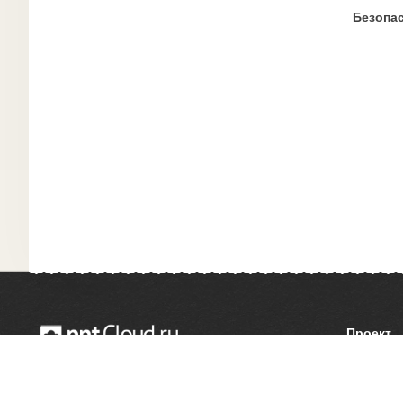
Безопас
Проект
О сайте
© 2014 — 2026 Облачный хостинг презентаций
Как сдел
Email:
support@pptcloud.ru