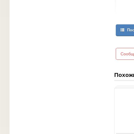
Пос
Сообщ
Похож