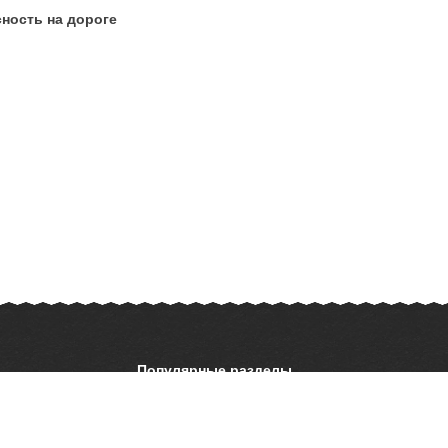
ность на дороге
Популярные разделы
ОБЖ
История
ать презентацию
Астрономия
География