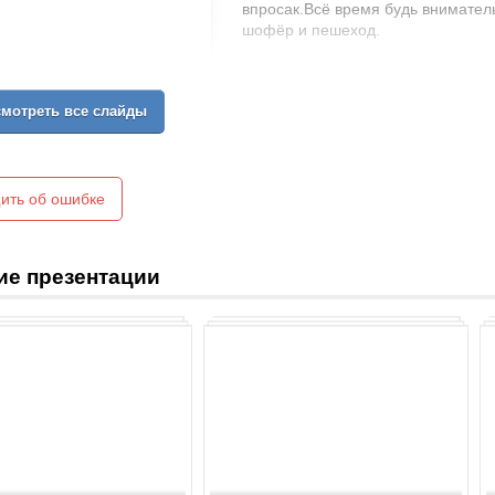
впросак.Всё время будь внимате
шофёр и пешеход.
мотреть все слайды
ить об ошибке
ие презентации