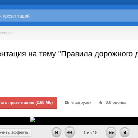
ижения
нтация на тему "Правила дорожного 
ать презентацию (2.88 Мб)
6 загрузок
0.0 оценка
чить эффекты
1
из
18