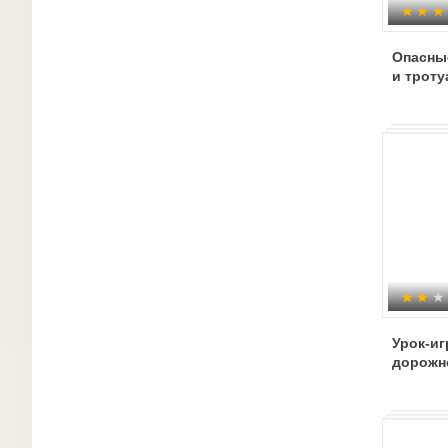
Опасные
и троту
Урок-иг
дорожн