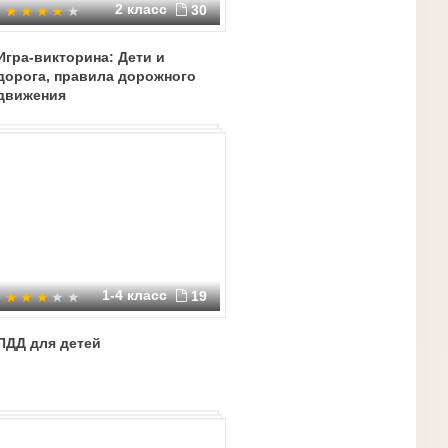
2 класс
30
Игра-викторина: Дети и
дорога, правила дорожного
движения
1-4 класс
19
ПДД для детей