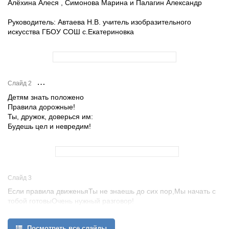
Алёхина Алеся , Симонова Марина и Палагин Александр
Руководитель: Автаева Н.В. учитель изобразительного
искусства ГБОУ СОШ с.Екатериновка
…
Слайд 2
Детям знать положено
Правила дорожные!
Ты, дружок, доверься им:
Будешь цел и невредим!
Слайд 3
Если правила движеньяТы не знаешь до сих пор,Мы начать с
тобой готовыОчень нужный разговор!
Посмотреть все слайды