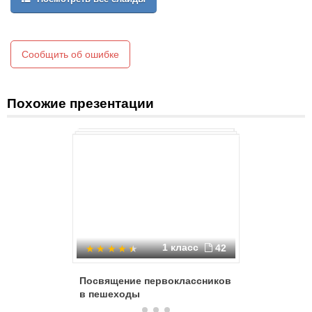
Сообщить об ошибке
Похожие презентации
1 класс
42
Посвящение первоклассников
Игра-вик
в пешеходы
дорога, 
движени