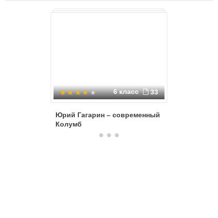
6 класс
33
Юрий Гагарин – современный
Родина -
Колумб