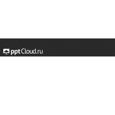
© 2014 — 2026 Облачный хостинг презентаций
Email:
support@pptcloud.ru
Проект
Популярные разделы
О сайте
ОБЖ
История
Химия
Как сделать презентацию
Физкультура
Астрономия
Правообладателям
География
Биология
Форма обратной связи