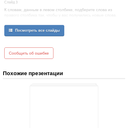
Слайд 3
К словам, данным в левом столбике, подберите слова из
правого столбика так, чтобы у вас получились новые слова.
вол рак
приз овод
Посмотреть все слайды
сено рис
кипа вал
сад окно
Сообщить об ошибке
ОТВЕТ:волокно, призрак, сеновал, кипарис, садовод.
Похожие презентации
3