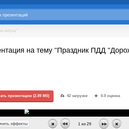
я азбука"
нтация на тему "Праздник ПДД "Доро
ать презентацию (2.89 Мб)
42 загрузки
0.0 оценка
чить эффекты
1
из
29