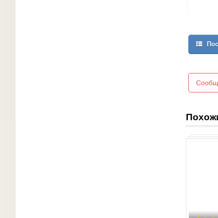
Пос
Сообщ
Похож