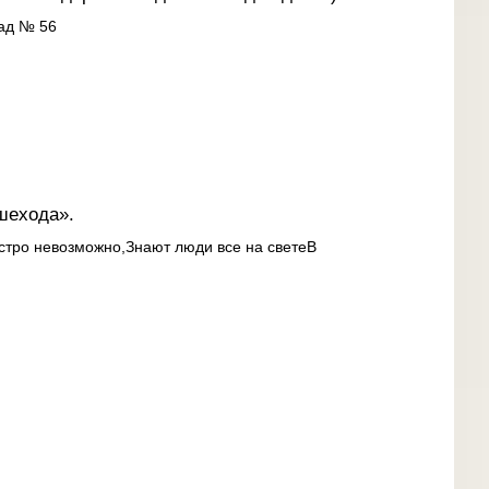
сад № 56
шехода».
ыстро невозможно,Знают люди все на светеВ