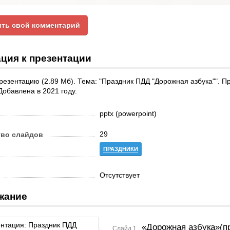
ть свой комментарий
ция к презентации
резентацию (2.89 Мб). Тема: "Праздник ПДД "Дорожная азбука"". П
Добавлена в 2021 году.
pptx (powerpoint)
29
тво слайдов
ПРАЗДНИКИ
Отсутствует
жание
«Дорожная азбука»(п
Слайд 1