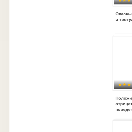
Опасные
и троту
Положи
отрица
поведен
дорогах