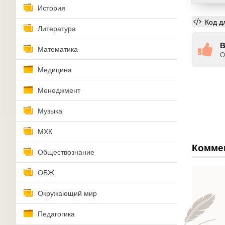
История
Код д
Литература
В
Математика
О
Медицина
Менеджмент
Музыка
МХК
Комме
Обществознание
ОБЖ
Окружающий мир
Педагогика