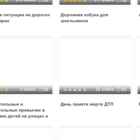
35
11
 ситуации на дорогах
Дорожная азбука для
арах
школьников
1 класс
11 класс
32
21
тельные и
День памяти жертв ДТП
тельные привычки в
ии детей на улицах и
.