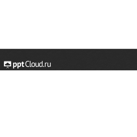
© 2014 — 2026 Облачный хостинг презентаций
Email:
support@pptcloud.ru
Проект
Популярные разделы
О сайте
ОБЖ
История
Химия
Как сделать презентацию
Физкультура
Астрономия
Правообладателям
География
Биология