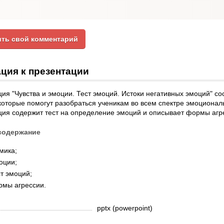
ть свой комментарий
ция к презентации
ия "Чувства и эмоции. Тест эмоций. Истоки негативных эмоций" сос
которые помогут разобраться ученикам во всем спектре эмоционал
ция содержит тест на определение эмоций и описывает формы агр
содержание
мика;
оции;
т эмоций;
рмы агрессии.
pptx (powerpoint)