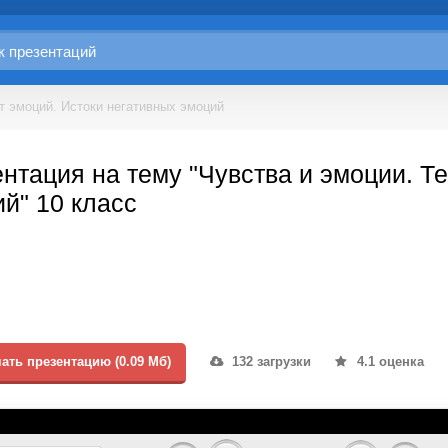
т эмоций. Истоки негативных эмоций
нтация на тему "Чувства и эмоции. Те
й" 10 класс
ать презентацию (0.09 Мб)
132 загрузки
4.1 оценка