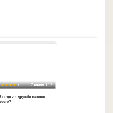
7 класс
7
Всегда ли дружба важнее
всего?