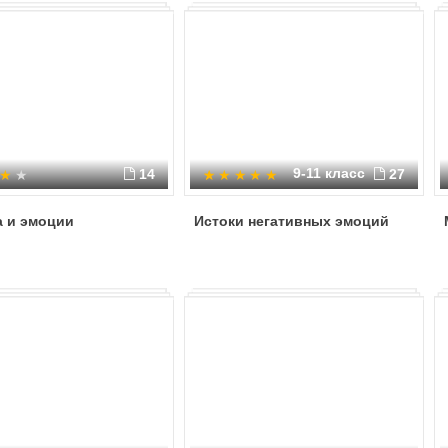
9-11 класс
14
27
а и эмоции
Истоки негативных эмоций