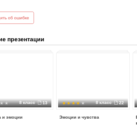
ить об ошибке
ие презентации
8 класс
8 класс
13
22
а и эмоции
Эмоции и чувства