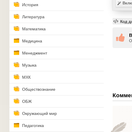
Вклю
История
Литература
Код д
Математика
В
Медицина
О
Менеджмент
Музыка
МХК
Обществознание
Комме
ОБЖ
Окружающий мир
Педагогика