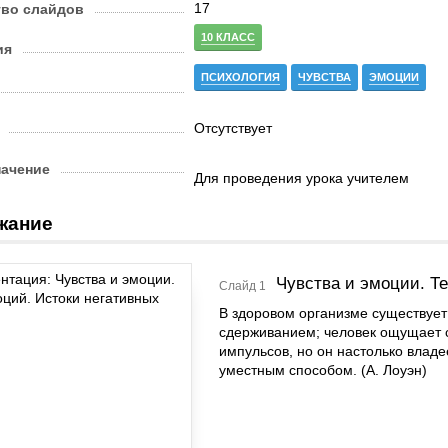
17
тво слайдов
10 КЛАСС
ия
ПСИХОЛОГИЯ
ЧУВСТВА
ЭМОЦИИ
Отсутствует
начение
Для проведения урока учителем
жание
Чувства и эмоции. Т
Слайд 1
В здоровом организме существуе
сдерживанием; человек ощущает с
импульсов, но он настолько владе
уместным способом. (А. Лоуэн)