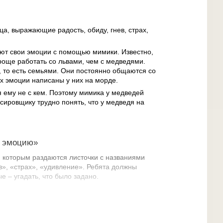
ца, выражающие радость, обиду, гнев, страх,
ают свои эмоции с помощью мимики. Известно,
роще работать со львами, чем с медведями.
 то есть семьями. Они постоянно общаются со
х эмоции написаны у них на морде.
 ему не с кем. Поэтому мимика у медведей
ссировщику трудно понять, что у медведя на
й эмоцию»
, которым раздаются листочки с названиями
в», «страх», «удивление». Ребята должны
е – угадать, что было задано.