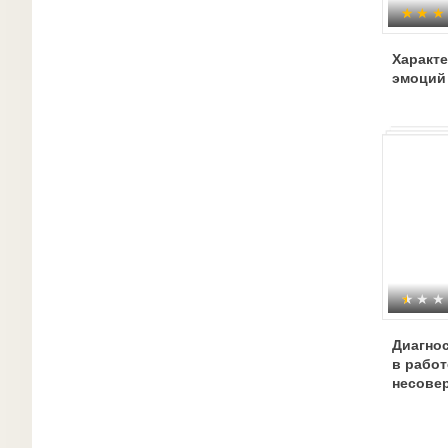
Характ
эмоций
Диагно
в работ
несове