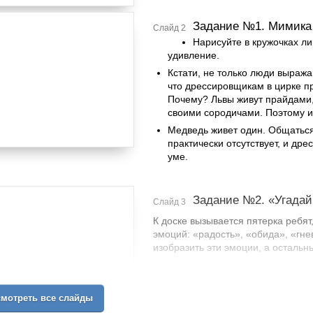
Задание №1. Мимика
Слайд 2
Нарисуйте в кружочках ли
удивление.
Кстати, не только люди выраж
что дрессировщикам в цирке п
Почему? Львы живут прайдами,
своими сородичами. Поэтому и
Медведь живет один. Общаться
практически отсутствует, и дре
уме.
Задание №2. «Угада
Слайд 3
К доске вызывается пятерка ребят
эмоций: «радость», «обида», «гне
изобразить эти эмоции, а остальны
мотреть все слайды