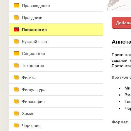
Правоведение
Праздники
Добави
Психология
Аннота
Русский язык
Социология
Презентац
заданий, 
Технология
Презента
Краткое 
Физика
Ми
Физкультура
Эм
Философия
Тес
Фо
Химия
Формат
Черчение