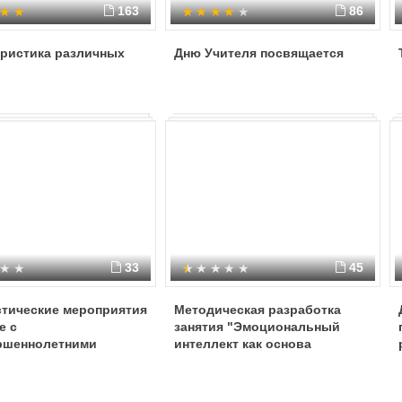
163
86
еристика различных
Дню Учителя посвящается
33
45
стические мероприятия
Методическая разработка
е с
занятия "Эмоциональный
ршеннолетними
интеллект как основа
успешности в
профессиональной
деятельности