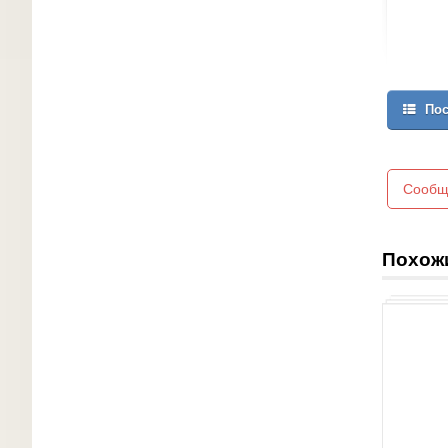
Пос
Сообщ
Похож