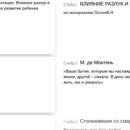
ВЛИЯНИЕ РАЗЛУК И
Слайд 1
по материалам ОслонВ.Н.
М. де Монтень
Слайд 2
«Ваше бытие, которым вы наслаж
жизни, другой – смерти. В день с
жить, как и умирать»
Столкновение со сме
Слайд 3
Возможность испытать любовь