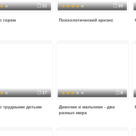
21
35
с горем
Психологический кризис
17
8
 с трудными детьми
Девочки и мальчики - два
разных мира