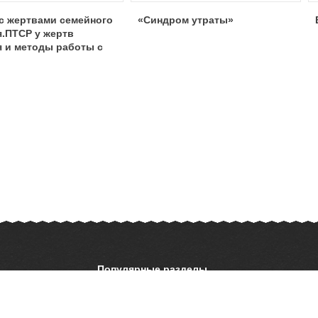
с жертвами семейного
«Синдром утраты»
.ПТСР у жертв
я и методы работы с
Популярные разделы
ОБЖ
История
ать презентацию
Астрономия
География