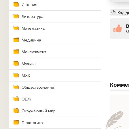
История
Код д
Литература
В
Математика
О
Медицина
Менеджмент
Музыка
МХК
Комме
Обществознание
ОБЖ
Окружающий мир
Педагогика