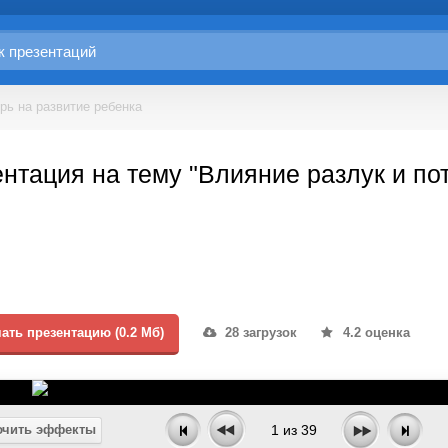
рь на развитие ребенка
нтация на тему "Влияние разлук и по
ать презентацию (0.2 Мб)
28 загрузок
4.2 оценка
чить эффекты
1
из
39