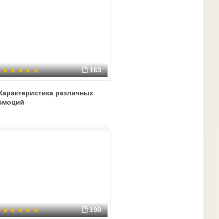
163
Характеристика различных
эмоций
190