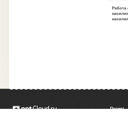
Работа 
насилия
насили
ними.
Проект
О сайте
© 2014 — 2026 Облачный хостинг презентаций
Как сдел
Email:
support@pptcloud.ru