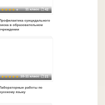
11 класс
42
Профилактика суицидального
риска в образовательном
учреждении
10-11 класс
21
Лабораторные работы по
русскому языку