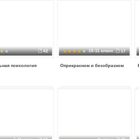
10-11 класс
42
17
ьная психология
Опрекрасном и безобразном