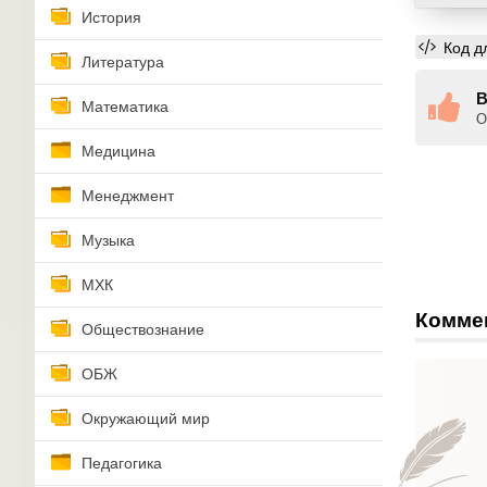
История
Код д
Литература
В
Математика
О
Медицина
Менеджмент
Музыка
МХК
Комме
Обществознание
ОБЖ
Окружающий мир
Педагогика