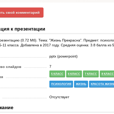
ть свой комментарий
ция к презентации
резентацию (0.72 Мб). Тема: "Жизнь Прекрасна". Предмет: психоло
5-11 класса. Добавлена в 2017 году. Средняя оценка: 3.8 балла из 5
pptx (powerpoint)
7
тво слайдов
5 КЛАСС
6 КЛАСС
7 КЛАСС
8 КЛАСС
ия
ПСИХОЛОГИЯ
ЖИЗНЬ
КРАСОТА ЖИЗН
Отсутствует
жание