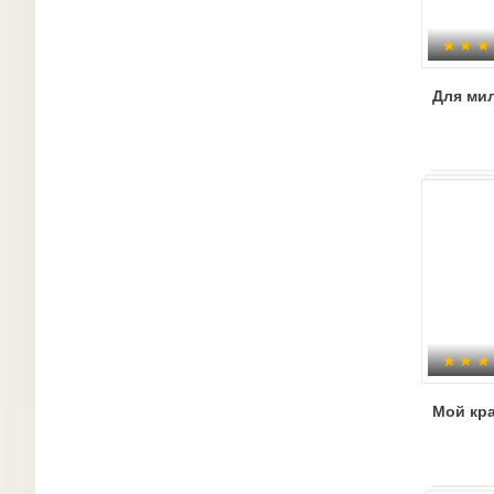
Для ми
Мой кра