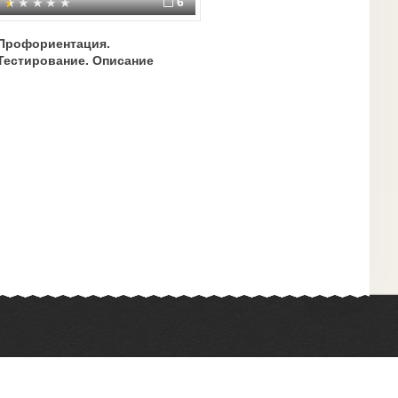
6
Профориентация.
Тестирование. Описание
Химия
Физкультура