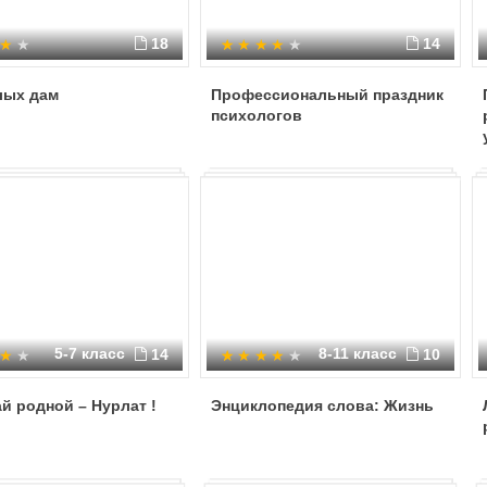
18
14
лых дам
Профессиональный праздник
психологов
5-7 класс
8-11 класс
14
10
й родной – Нурлат !
Энциклопедия слова: Жизнь