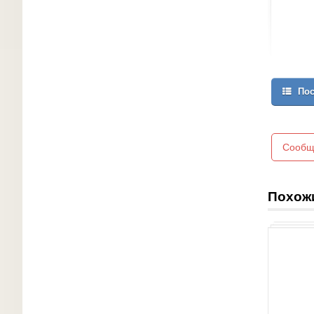
Пос
Сообщ
Похож