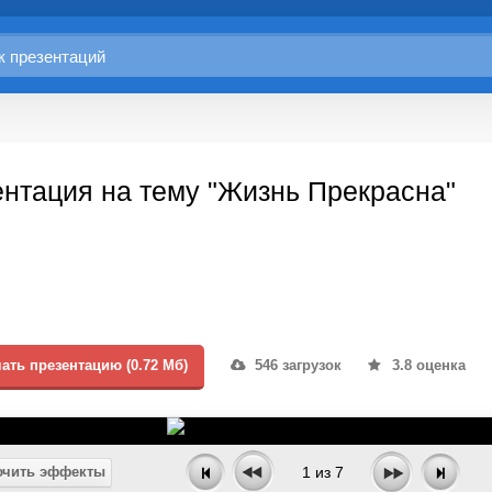
нтация на тему "Жизнь Прекрасна"
ать презентацию (0.72 Мб)
546 загрузок
3.8 оценка
чить эффекты
1
из
7