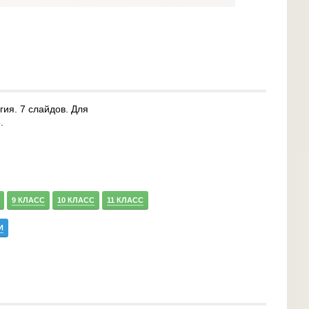
гия. 7 слайдов. Для
.
9 КЛАСС
10 КЛАСС
11 КЛАСС
И