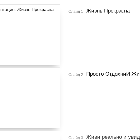
Жизнь Прекрасна
Слайд 1
Просто ОтдохниИ Жи
Слайд 2
Живи реально и увид
Слайд 3