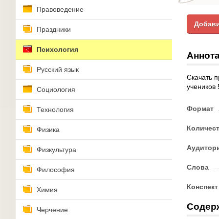
Правоведение
Добави
Праздники
Психология
Аннота
Русский язык
Скачать п
учеников 
Социология
Формат
Технология
Количес
Физика
Аудитор
Физкультура
Слова
Философия
Конспект
Химия
Содер
Черчение