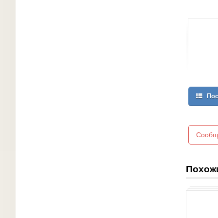
Пос
Сообщ
Похож