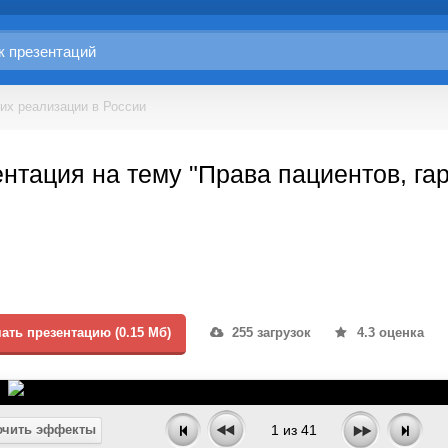
 их реализации в России
нтация на тему "Права пациентов, га
ать презентацию (0.15 Мб)
255 загрузок
4.3 оценка
чить эффекты
1
из
41