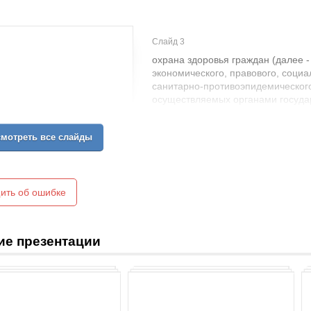
Слайд 3
охрана здоровья граждан (далее -
экономического, правового, социа
санитарно-противоэпидемического
осуществляемых органами госуда
органами государственной власти
местного самоуправления, орган
мотреть все слайды
лицами, гражданами в целях проф
физического и психического здоро
долголетней активной жизни, пре
же Закона); медицинское вмешат
по отношению к пациенту, затраг
ить об ошибке
человека и имеющие профилактич
лечебную, реабилитационную нап
(или) медицинских манипуляций, 
ие презентации
беременности(п. 5 того же Закона
направленных на претворение, в
организаций, государственных ор