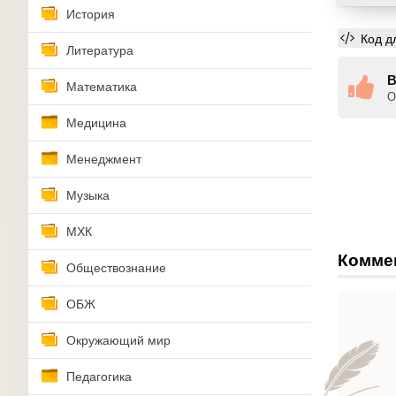
История
Код д
Литература
В
Математика
О
Медицина
Менеджмент
Музыка
МХК
Комме
Обществознание
ОБЖ
Окружающий мир
Педагогика