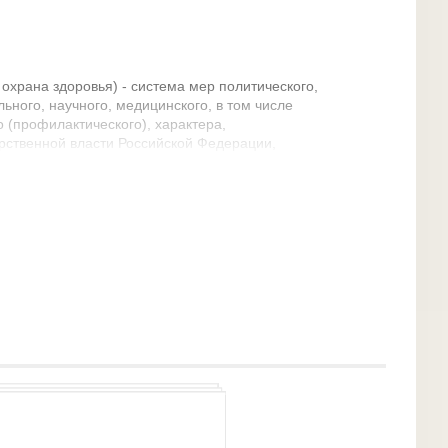
 охрана здоровья) - система мер политического,
льного, научного, медицинского, в том числе
 (профилактического), характера,
рственной власти Российской Федерации,
 субъектов Российской Федерации, органами
изациями, их должностными лицами и иными
илактики заболеваний, сохранения и укрепления
вья каждого человека, поддержания его
доставления ему медицинской помощи (п. 2 того
ельство - выполняемые медицинским работником
ивающие физическое или психическое состояние
ескую, исследовательскую, диагностическую,
равленность виды медицинских обследований и
а также искусственное прерывание
) Реализация прав пациента – это комплекс мер,
оплощение права в фактической деятельности
ганов, должностных лиц и граждан