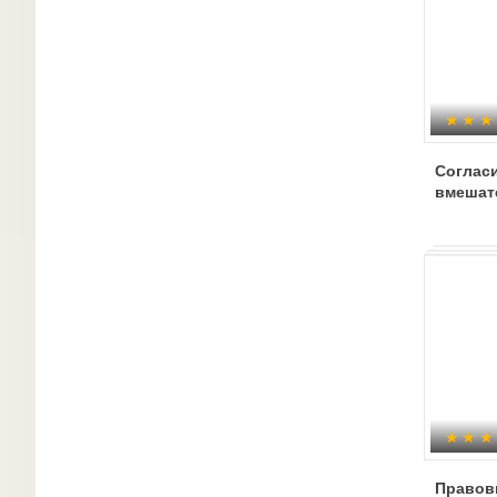
Соглас
вмешат
Правов