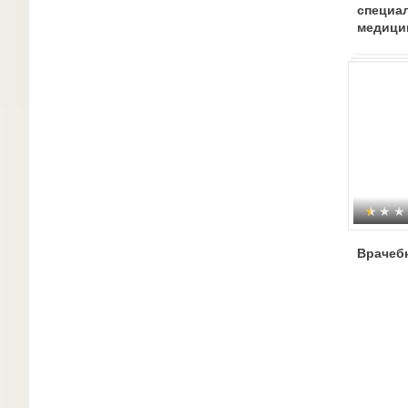
специа
медици
Врачебн