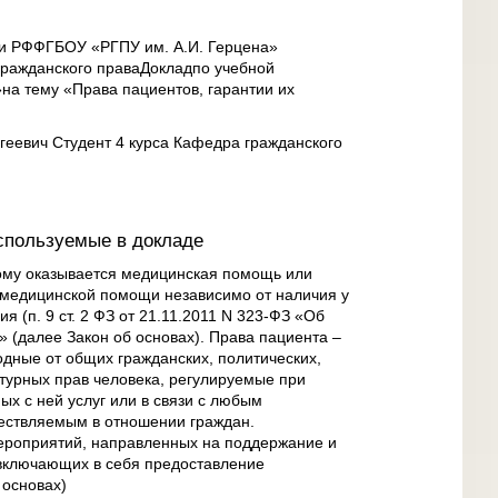
ки РФФГБОУ «РГПУ им. А.И. Герцена»
гражданского праваДокладпо учебной
а тему «Права пациентов, гарантии их
еевич Студент 4 курса Кафедра гражданского
спользуемые в докладе
рому оказывается медицинская помощь или
 медицинской помощи независимо от наличия у
ия (п. 9 ст. 2 ФЗ от 21.11.2011 N 323-ФЗ «Об
 (далее Закон об основах). Права пациента –
одные от общих гражданских, политических,
ьтурных прав человека, регулируемые при
х с ней услуг или в связи с любым
ествляемым в отношении граждан.
роприятий, направленных на поддержание и
 включающих в себя предоставление
 основах)