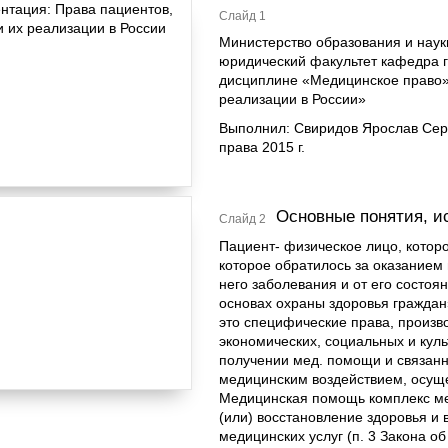
Слайд 1
Министерство образования и нау
юридический факультет кафедра 
дисциплине «Медицинское право»н
реализации в России»
Выполнил: Свиридов Ярослав Серг
права 2015 г.
Основные понятия, и
Слайд 2
Пациент- физическое лицо, кото
которое обратилось за оказанием
него заболевания и от его состоян
основах охраны здоровья граждан»
это специфические права, произв
экономических, социальных и кул
получении мед. помощи и связанны
медицинским воздействием, осущ
Медицинская помощь комплекс ме
(или) восстановление здоровья и
медицинских услуг (п. 3 Закона об