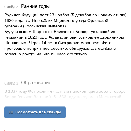
Ранние годы
Слайд 2
Родился будущий поэт 23 ноября (5 декабря по новому стилю)
1820 года в с. Новосёлки Мценского уезда Орловской
губернии (Российская империя).
Будучи сыном Шарлотты-Елизаветы Беккер, уехавшей из
Германии в 1820 году, Афанасий был усыновлен дворянином
Шеншиным. Через 14 лет в биографии Афанасия Фета
произошло неприятное событие: обнаружилась ошибка в
записи о рождении, что лишило его титула.
Образование
Слайд 3
В 1837 году Фет окончил частный пансион Крюммера в городе
Верро (сейчас Эстония). В 1838 году поступил в Московский
университет на философский факультет, продолжая увлекаться
литературой. Окончил университет в 1844 году.
Посмотреть все слайды