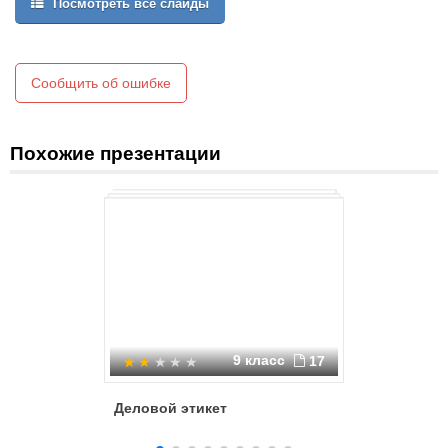
Посмотреть все слайды
Сообщить об ошибке
Похожие презентации
9 класс
17
Деловой этикет
Что тако