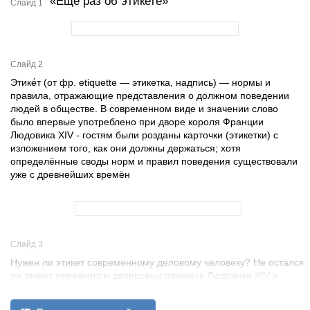
«Еще раз об этикете»
Слайд 1
Слайд 2
Этике́т (от фр. etiquette — этикетка, надпись) — нормы и
правила, отражающие представления о должном поведении
людей в обществе. В современном виде и значении слово
было впервые употреблено при дворе короля Франции
Людовика ХIV - гостям были розданы карточки (этикетки) с
изложением того, как они должны держаться; хотя
определённые своды норм и правил поведения существовали
уже с древнейших времён
Слайд 3
Нужен ли этикет современному деловому человеку? Не остался
ли этикет пережитком дворцовых приемов Людовика ХIV и
французских аристократических салонов ?