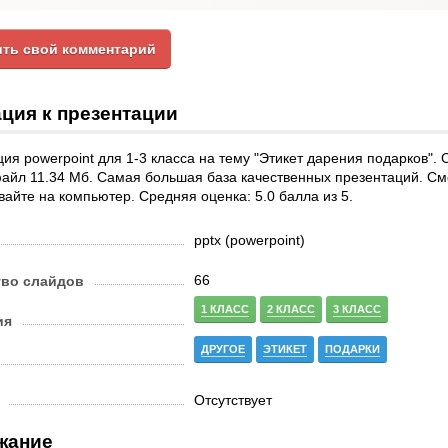
ть свой комментарий
ция к презентации
ия powerpoint для 1-3 класса на тему "Этикет дарения подарков". 
файл 11.34 Мб. Самая большая база качественных презентаций. С
вайте на компьютер. Средняя оценка: 5.0 балла из 5.
pptx (powerpoint)
66
тво слайдов
1 КЛАСС
2 КЛАСС
3 КЛАСС
ия
ДРУГОЕ
ЭТИКЕТ
ПОДАРКИ
Отсутствует
жание