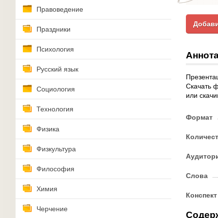
Правоведение
Добави
Праздники
Психология
Аннота
Русский язык
Презентац
Скачать 
Социология
или скачи
Технология
Формат
Физика
Количес
Физкультура
Аудитор
Философия
Слова
Химия
Конспект
Черчение
Содер