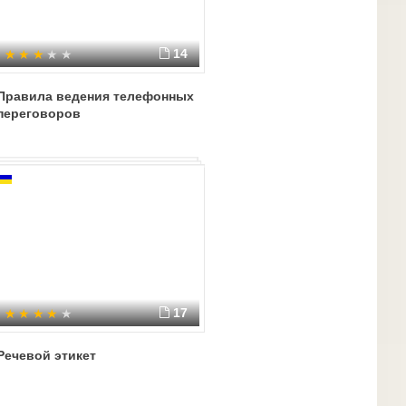
14
Правила ведения телефонных
переговоров
17
Речевой этикет