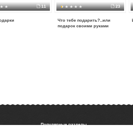
11
23
одарки
Что тебе подарить?..или
подарок своими руками
Популярные разделы
ОБЖ
История