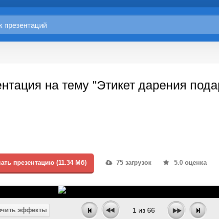
нтация на тему "Этикет дарения пода
ать презентацию (11.34 Мб)
75 загрузок
5.0 оценка
чить эффекты
1
из
66