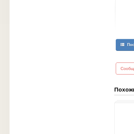
Пос
Сообщ
Похож