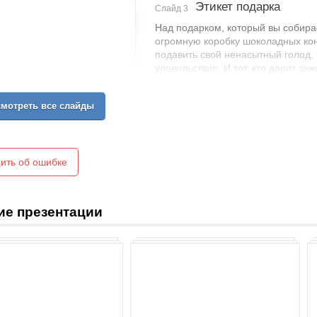
Этикет подарка
Слайд 3
Над подарком, который вы собира
огромную коробку шоколадных ко
подавить свой ненасытный голод, 
удовольствие. И тот, кто дарит заж
должен рассчитывать на безмерну
мотреть все слайды
Подарок, сделанный своими руками
усилий и так выражает свою благо
ить об ошибке
ие презентации