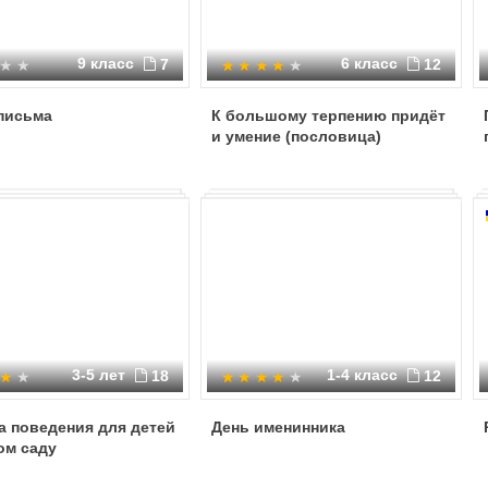
9 класс
6 класс
7
12
письма
К большому терпению придёт
и умение (пословица)
3-5 лет
1-4 класс
18
12
а поведения для детей
День именинника
ом саду