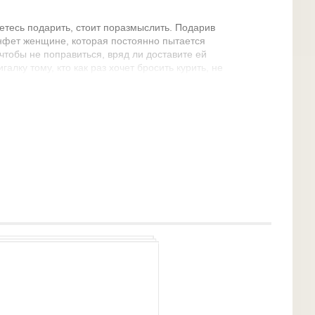
етесь подарить, стоит поразмыслить. Подарив
нфет женщине, которая постоянно пытается
чтобы не поправиться, вряд ли доставите ей
игалку тому, кто как раз хочет бросить курить, не
ю радость.
, говорит о том, что гость не пожалел времени и
дарность.