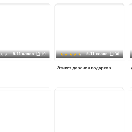
5-11 класс
5-11 класс
19
30
Этикет дарения подарков