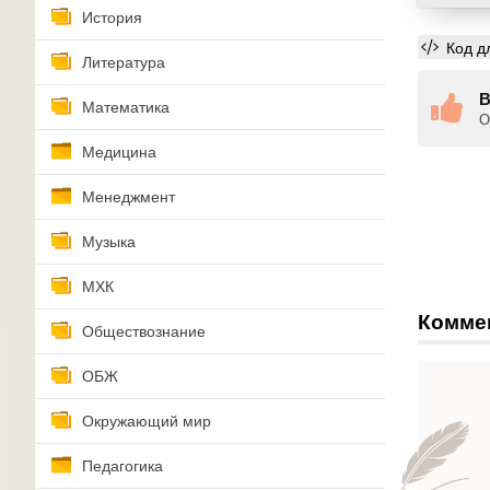
История
Код д
Литература
В
Математика
О
Медицина
Менеджмент
Музыка
МХК
Комме
Обществознание
ОБЖ
Окружающий мир
Педагогика