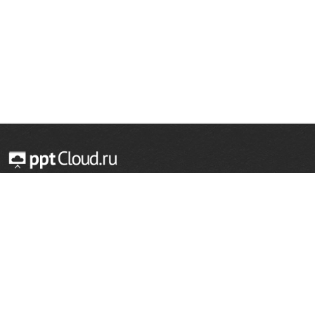
© 2014 — 2026 Облачный хостинг презентаций
Email:
support@pptcloud.ru
Проект
Популярные разделы
О сайте
ОБЖ
История
Химия
Как сделать презентацию
Физкультура
Астрономия
Правообладателям
География
Биология