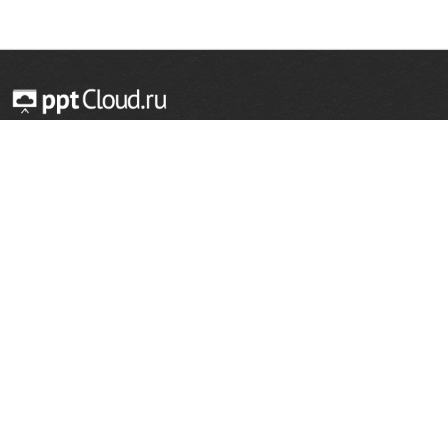
© 2014 — 2026 Облачный хостинг презентаций
Email:
support@pptcloud.ru
Проект
Популярные разделы
О сайте
ОБЖ
История
Химия
Как сделать презентацию
Физкультура
Астрономия
Правообладателям
География
Биология
Форма обратной связи
Иностранные языки
Сообщить об ошибке
Шаблоны для презентаций