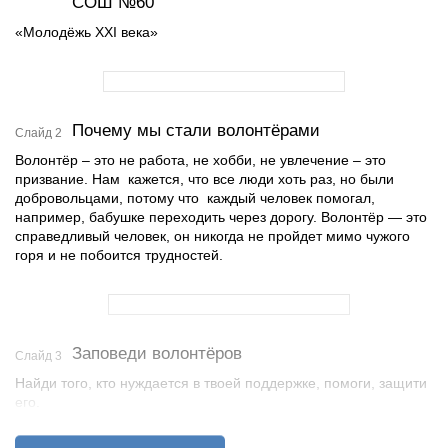
СОШ №60
«Молодёжь XXI века»
Почему мы стали волонтёрами
Слайд 2
Волонтёр – это не работа, не хобби, не увлечение – это
призвание. Нам кажется, что все люди хоть раз, но были
добровольцами, потому что каждый человек помогал,
например, бабушке переходить через дорогу. Волонтёр — это
справедливый человек, он никогда не пройдет мимо чужого
горя и не побоится трудностей.
Заповеди волонтёров
Слайд 3
Найди того, кто нуждается в твоей поддержке, помоги, защити
его.
Раскрой себя в любой полезной для окружающих и тебя самого
деятельности.