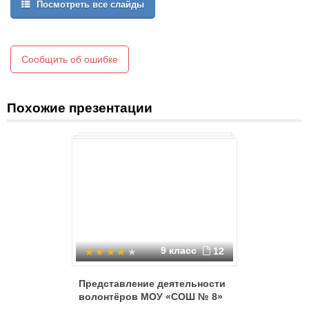
Посмотреть все слайды
Помни, что твоя сила и твоя ценность - в твоем здоровье.
Оценивай себя и своих товарищей не по словам, а по
реальным отношениям и поступкам.
Сообщить об ошибке
Похожие презентации
9 класс
12
Представление деятельности
Совреме
волонтёров МОУ «СОШ № 8»