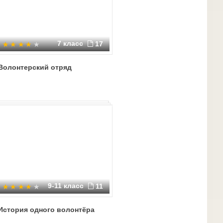
7 класс
17
Волонтерский отряд
9-11 класс
11
История одного волонтёра