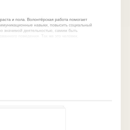
раста и пола. Волонтёрская работа помогает
ммуникационные навыки, повысить социальный
ьно значимой деятельностью, самим быть
ванного поведения. Так же это человек,
ругим людям, помогая им справится с