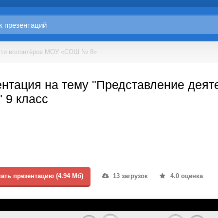
сти волонтёров МОУ «СОШ № 8»
ентация на тему "Представление дея
 9 класс
ать презентацию (4.94 Мб)
13 загрузок
4.0 оценка