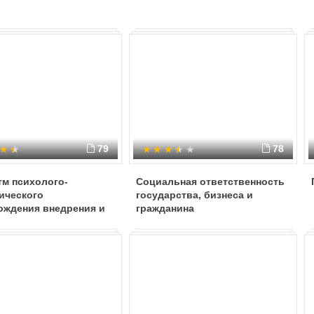
79
78
тм психолого-
Социальная ответственность
ического
государства, бизнеса и
ождения внедрения и
гражданина
ации ФГОС