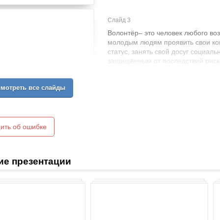
Слайд 3
Волонтёр– это человек любого воз
молодым людям проявить свои ко
статус, занять свой досуг социал
защищённым от последствий риско
посвящающий свою часть жизни д
жизненными трудностями.
мотреть все слайды
ить об ошибке
ие презентации