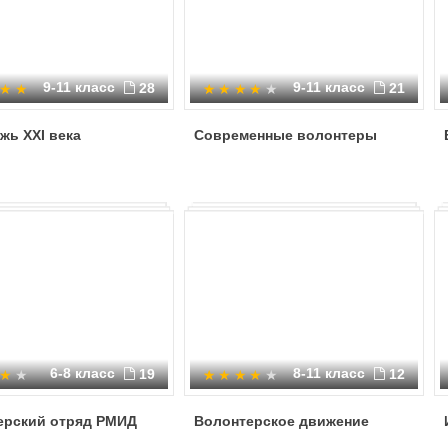
9-11 класс
9-11 класс
28
21
жь XXI века
Современные волонтеры
6-8 класс
8-11 класс
19
12
ерский отряд РМИД
Волонтерское движение