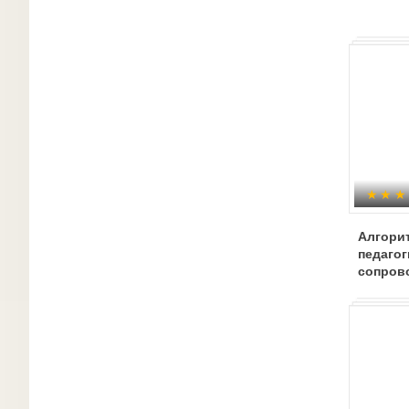
Алгори
педагог
сопров
реализ