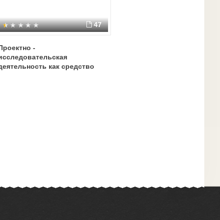
47
Проектно -
исследовательская
деятельность как средство
формирования и оценки УУД у
учащихся