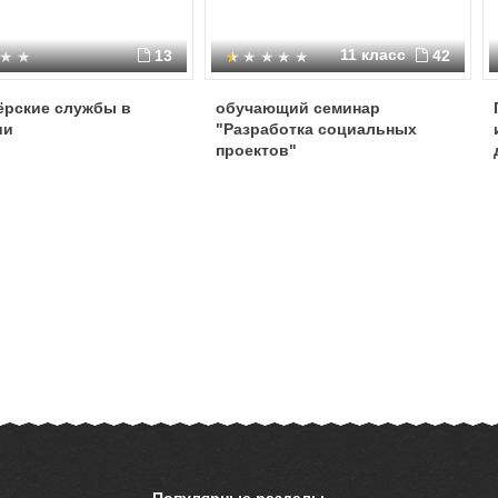
11 класс
13
42
ёрские службы в
обучающий семинар
ии
"Разработка социальных
проектов"