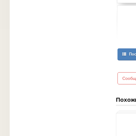
Пос
Сообщ
Похож