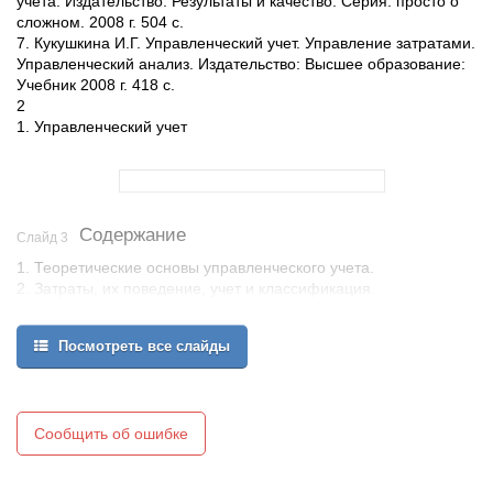
учета. Издательство: Результаты и качество. Серия: просто о
сложном. 2008 г. 504 с.
7. Кукушкина И.Г. Управленческий учет. Управление затратами.
Управленческий анализ. Издательство: Высшее образование:
Учебник 2008 г. 418 с.
2
1. Управленческий учет
Содержание
Слайд 3
1. Теоретические основы управленческого учета.
2. Затраты, их поведение, учет и классификация.
3. Калькулирование себестоимости строительной продукции,
работ и услуг.
Посмотреть все слайды
4. Методы, способы и модели управленческого учета.
5. Ценовая политика в строительной организации на основе
управленческого учета.
6. Финансовая политика в строительной организации на основе
Сообщить об ошибке
управленческого учета.
7. Бюджетирование в строительной организации на основе
управленческого учета.