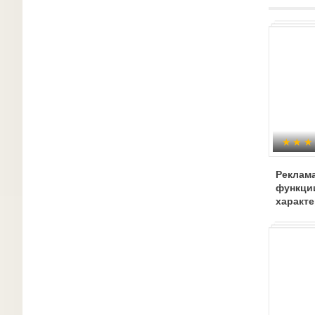
Реклама
функци
характ