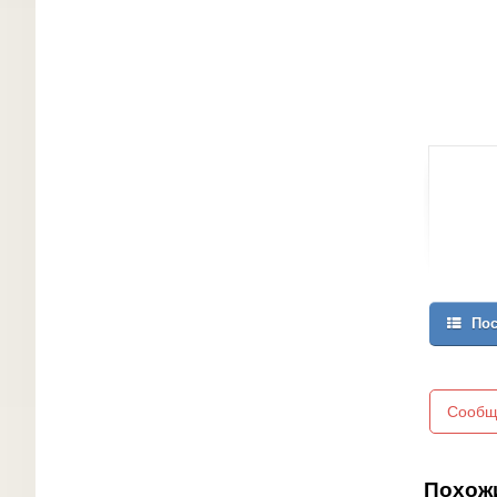
Пос
Сообщ
Похож