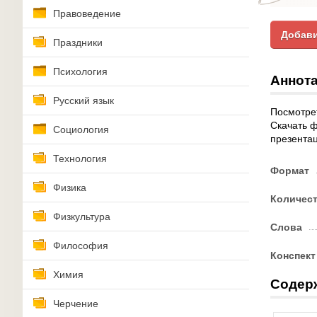
Правоведение
Добави
Праздники
Психология
Аннота
Русский язык
Посмотрет
Скачать ф
Социология
презента
Технология
Формат
Физика
Количес
Физкультура
Слова
Философия
Конспект
Химия
Содер
Черчение