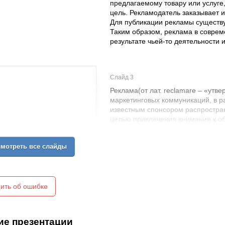
предлагаемому товару или услуге
цель. Рекламодатель заказывает 
Для публикации рекламы существ
Таким образом, реклама в соврем
результате чьей-то деятельности
Слайд 3
Реклама(от лат. reclamare – «утве
маркетинговых коммуникаций, в р
известным спонсором распростра
целью привлечения внимания к о
поддержание интереса к нему.
мотреть все слайды
ить об ошибке
ие презентации