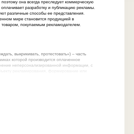
, поэтому она всегда преследует коммерческую
и оплачивает разработку и публикацию рекламы.
уют различные способы ее представления.
енном мире становится продукцией в
 и товаром, покупаемым рекламодателем.
рждать, выкрикивать, протестовать») – часть
амках которой производится оплаченное
нение неперсонализированной информации, с
бъекту рекламирования, формирование или