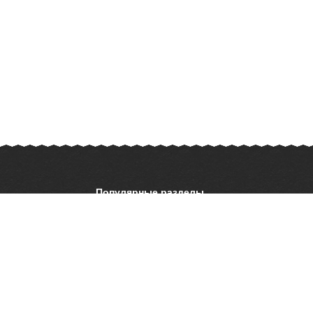
Популярные разделы
ОБЖ
История
ать презентацию
Астрономия
География
ладателям
Шаблоны для
презентаций
ратной связи
 об ошибке