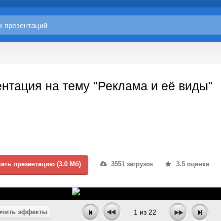
нтация на тему "Реклама и её виды"
ать презентацию (3.0 Мб)
3551 загрузок
3.5 оценка
чить эффекты
1
из
22