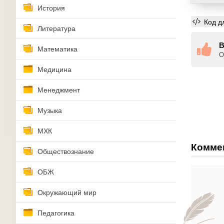
История
Код д
Литература
В
Математика
О
Медицина
Менеджмент
Музыка
МХК
Комме
Обществознание
ОБЖ
Окружающий мир
Педагогика