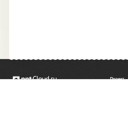
Проект
О сайте
© 2014 — 2026 Облачный хостинг презентаций
Как сдел
Email:
support@pptcloud.ru
Правооб
Форма об
Сообщить