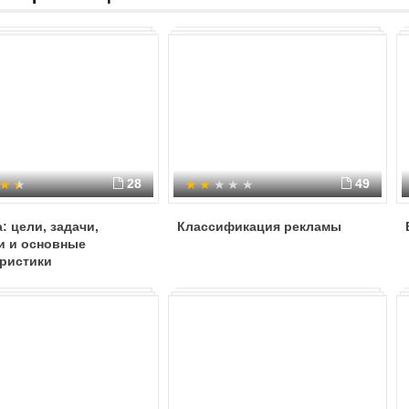
28
49
: цели, задачи,
Классификация рекламы
и и основные
еристики