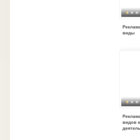
Реклама
виды
Реклама
видов 
деятел