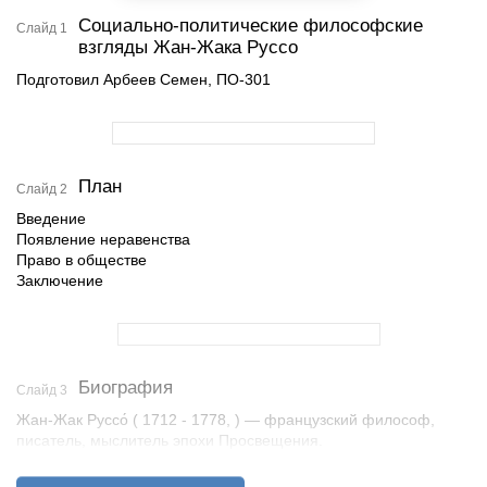
Социально-политические философские
Слайд 1
взгляды Жан-Жака Руссо
Подготовил Арбеев Семен, ПО-301
План
Слайд 2
Введение
Появление неравенства
Право в обществе
Заключение
Биография
Слайд 3
Жан-Жак Руссо́ ( 1712 - 1778, ) — французский философ,
писатель, мыслитель эпохи Просвещения.
Также музыковед, композитор и ботаник.
Его называют предтечей Великой французской революции.