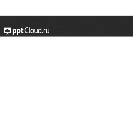
© 2014 — 2026 Облачный хостинг презентаций
Email:
support@pptcloud.ru
Проект
Популярные разделы
О сайте
ОБЖ
История
Химия
Как сделать презентацию
Физкультура
Астрономия
Правообладателям
География
Биология
Форма обратной связи
Иностранные языки
Сообщить об ошибке
Шаблоны для презентаций