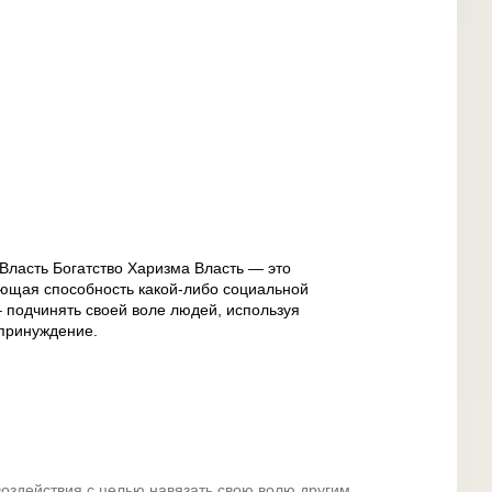
 Власть Богатство Харизма Власть — это
ающая способность какой-либо социальной
– подчинять своей воле людей, используя
 принуждение.
оздействия с целью навязать свою волю другим