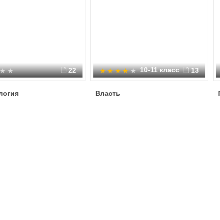
10-11 класс
22
13
логия
Власть