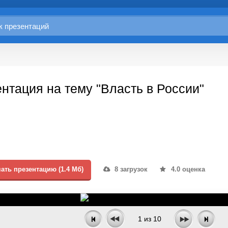
нтация на тему "Власть в России"
ать презентацию (1.4 Мб)
8 загрузок
4.0 оценка
1
из
10