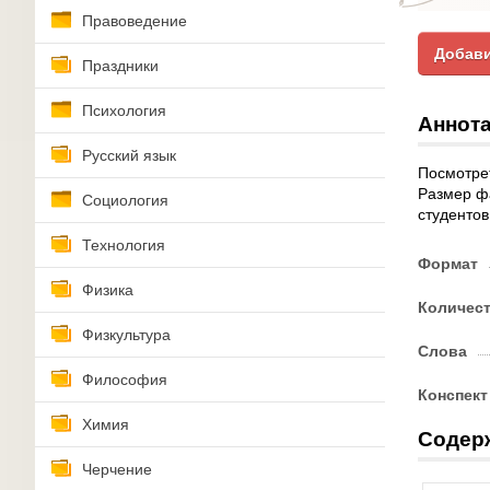
Правоведение
Добави
Праздники
Психология
Аннота
Русский язык
Посмотрет
Размер фа
Социология
студентов
Технология
Формат
Физика
Количес
Физкультура
Слова
Философия
Конспект
Химия
Содер
Черчение