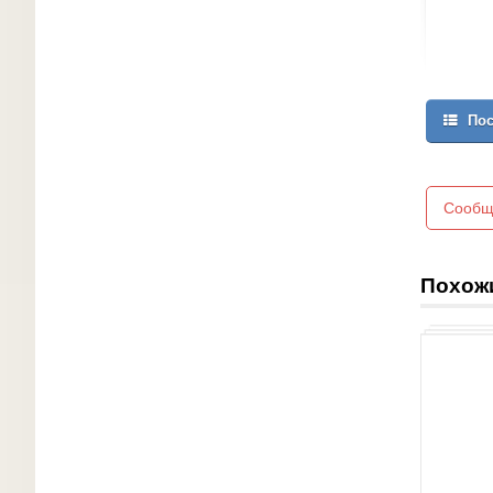
Пос
Сообщ
Похож