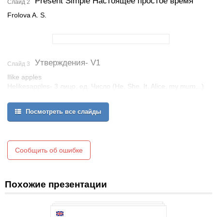
Present Simple Настоящее простое время
Слайд 2
Frolova A. S.
Утверждения- V1
Слайд 3
Ilike apples
Helikesapples- 3 лицо, ед. Число (He, She, It, Alice, my mum,..)
Посмотреть все слайды
Сообщить об ошибке
Похожие презентации