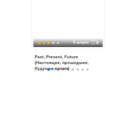
5 класс
8
Past, Present, Future
Present 
(Настоящее, прошедшее,
будущее время)