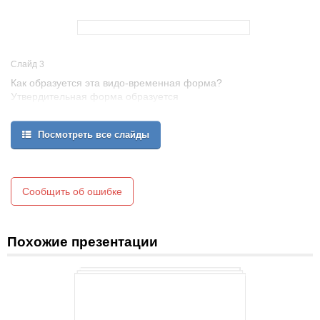
Слайд 3
Как образуется эта видо-временная форма?
Утвердительная форма образуется
при помощи смыслового глагола.
Для подлежащих всех лиц и чисел берется глагол в его
Посмотреть все слайды
начальной форме,
но для подлежащих 3 л. ед. ч.
к глаголу добавляется окончание “s”
I (you, we, they) write a letter
He (she) writes a letter
Сообщить об ошибке
Похожие презентации