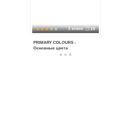
2 класс
14
PRIMARY COLOURS -
Articles 
Основные цвета