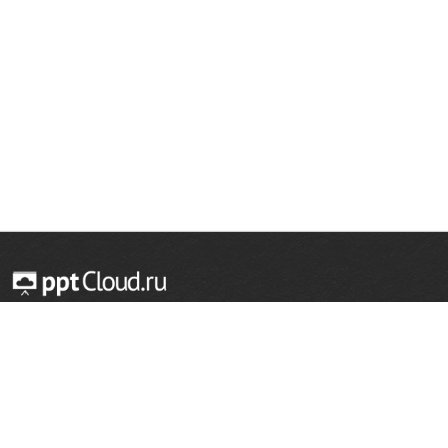
© 2014 — 2026 Облачный хостинг презентаций
Email:
support@pptcloud.ru
Проект
Популярные разделы
О сайте
ОБЖ
История
Химия