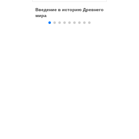
Введение в историю Древнего
Что и ка
мира