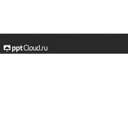
© 2014 — 2026 Облачный хостинг презентаций
Email:
support@pptcloud.ru
Проект
Популярные разделы
О сайте
ОБЖ
История
Химия
Как сделать презентацию
Физкультура
Астрономия
Правообладателям
География
Биология
Форма обратной связи
Иностранные языки
Сообщить об ошибке