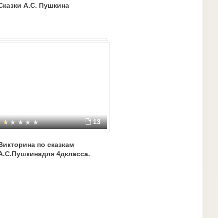
Сказки А.С. Пушкина
13
Викторина по сказкам
А.С.Пушкинадля 4дкласса.