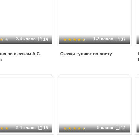
2-4 класс
1-3 класс
14
37
на по сказкам А.С.
Сказки гуляют по свету
а
2-4 класс
5 класс
18
12