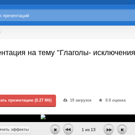
я
нтация на тему "Глаголы- исключения
ать презентацию (0.27 Мб)
19 загрузок
0.0 оценка
чить эффекты
1
из
13