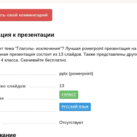
ть свой комментарий
ция к презентации
т тема "Глаголы- исключения"? Лучшая powerpoint презентация на
нная презентация состоит из 13 слайдов. Также представлены друг
 4 класса. Скачивайте бесплатно.
pptx (powerpoint)
13
тво слайдов
4 КЛАСС
ия
РУССКИЙ ЯЗЫК
Отсутствует
жание