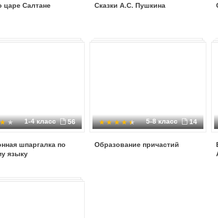
о царе Салтане
Сказки А.С. Пушкина
1-4 класс
5-8 класс
56
14
нная шпаргалка по
Образование причастий
му языку