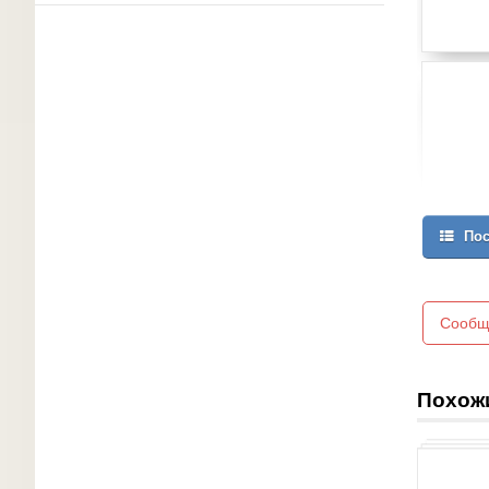
Пос
Сообщ
Похож