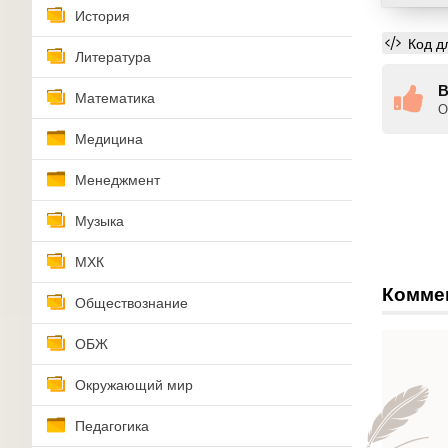
История
Код д
Литература
В
Математика
О
Медицина
Менеджмент
Музыка
МХК
Комме
Обществознание
ОБЖ
Окружающий мир
Педагогика