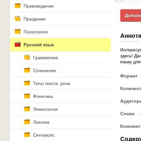
Правоведение
Добави
Праздники
Психология
Аннота
Русский язык
Интересуе
здесь! Да
Грамматика
языку для
Сочинение
Формат
Типы текста, речи
Количес
Фонетика
Аудитор
Этимология
Слова
Лексика
Конспект
Синтаксис
Содер