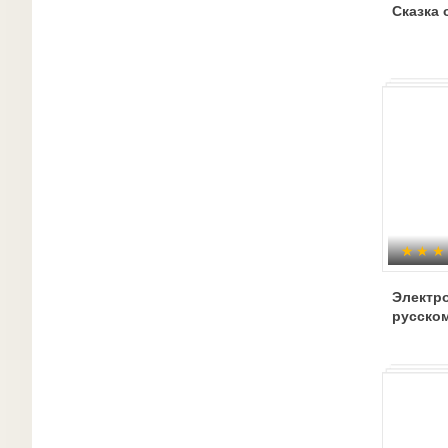
Сказка 
Электро
русско