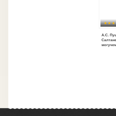
А.С. Пу
Салтане
могучем
Гвидоне
прекра