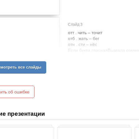
Слайд 3
отт . чить – точит
отб . жать – бег
отн . сти – нёс
Если буква гласнаяВызвала сомн
мотреть все слайды
ить об ошибке
ие презентации