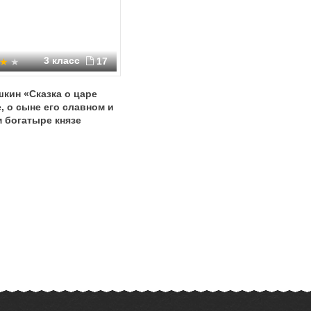
3 класс
17
шкин «Сказка о царе
, о сыне его славном и
 богатыре князе
 Салтановиче и о
сной Царевне Лебеди».