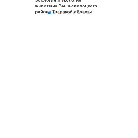
Зоология и экология
В гости 
животных Вышневолоцкого
района Тверской области