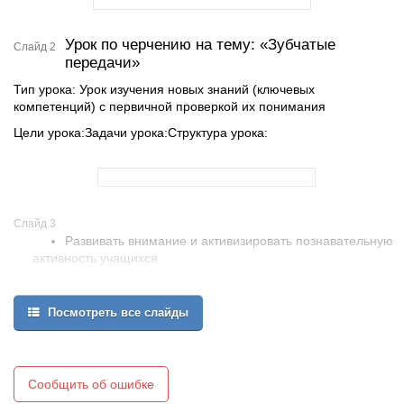
Урок по черчению на тему: «Зубчатые
Слайд 2
передачи»
Тип урока: Урок изучения новых знаний (ключевых
компетенций) с первичной проверкой их понимания
Цели урока:Задачи урока:Структура урока:
Слайд 3
Развивать внимание и активизировать познавательную
активность учащихся
Формирование практических навыков в расчётах основных
параметров зубчатых колёс
Посмотреть все слайды
Привлечение внимания и интереса к изучению таких
предметов как черчение, начертательная геометрия
ЦЕЛЬ УРОКА
Сообщить об ошибке