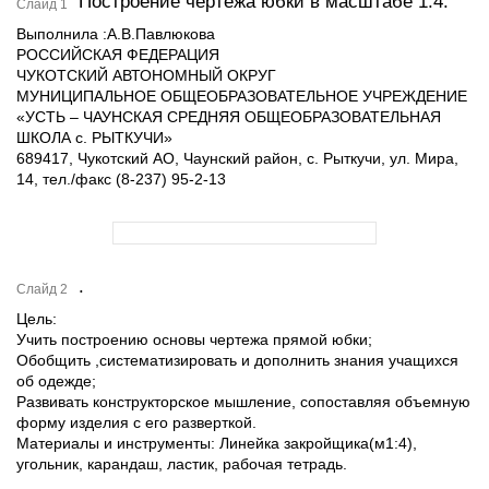
Построение чертежа юбки в масштабе 1:4.
Слайд 1
Выполнила :А.В.Павлюкова
РОССИЙСКАЯ ФЕДЕРАЦИЯ
ЧУКОТСКИЙ АВТОНОМНЫЙ ОКРУГ
МУНИЦИПАЛЬНОЕ ОБЩЕОБРАЗОВАТЕЛЬНОЕ УЧРЕЖДЕНИЕ
«УСТЬ – ЧАУНСКАЯ СРЕДНЯЯ ОБЩЕОБРАЗОВАТЕЛЬНАЯ
ШКОЛА с. РЫТКУЧИ»
689417, Чукотский АО, Чаунский район, с. Рыткучи, ул. Мира,
14, тел./факс (8-237) 95-2-13
.
Слайд 2
Цель:
Учить построению основы чертежа прямой юбки;
Обобщить ,систематизировать и дополнить знания учащихся
об одежде;
Развивать конструкторское мышление, сопоставляя объемную
форму изделия с его разверткой.
Материалы и инструменты: Линейка закройщика(м1:4),
угольник, карандаш, ластик, рабочая тетрадь.