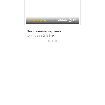
6 класс
12
Построение чертежа
Констру
клиньевой юбки