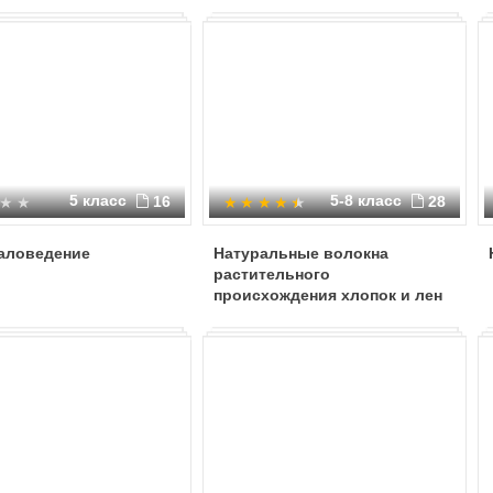
5 класс
5-8 класс
16
28
аловедение
Натуральные волокна
растительного
происхождения хлопок и лен