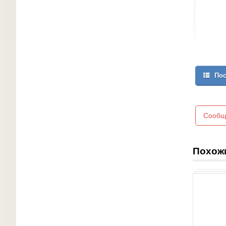
Пос
Сообщ
Похож