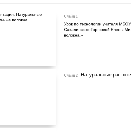
Слайд 1
Урок по технологии учителя МБО
СахалинскогоГоршовой Елены Ми
волокна.»
Натуральные растите
Слайд 2