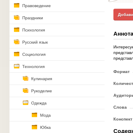
Правоведение
Добави
Праздники
Психология
Аннота
Русский язык
Интересуе
представл
Социология
представл
Технология
Формат
Кулинария
Количес
Рукоделие
Аудитор
Одежда
Слова
Мода
Конспект
Юбка
Содер