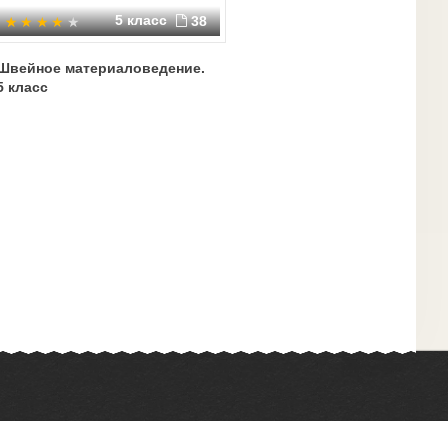
5 класс
38
Швейное материаловедение.
5 класс
Химия
Физкультура