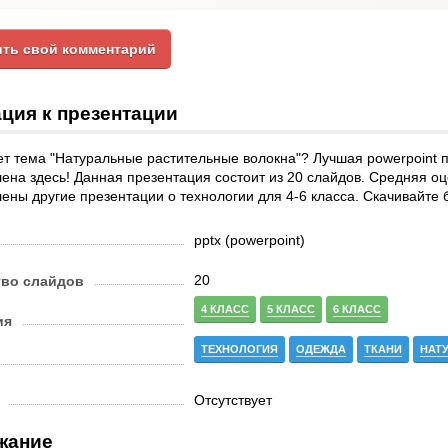
ть свой комментарий
ция к презентации
т тема "Натуральные растительные волокна"? Лучшая powerpoint п
ена здесь! Данная презентация состоит из 20 слайдов. Средняя оце
ены другие презентации о технологии для 4-6 класса. Скачивайте 
pptx (powerpoint)
20
тво слайдов
4 КЛАСС
5 КЛАСС
6 КЛАСС
ия
ТЕХНОЛОГИЯ
ОДЕЖДА
ТКАНИ
НАТ
Отсутствует
жание