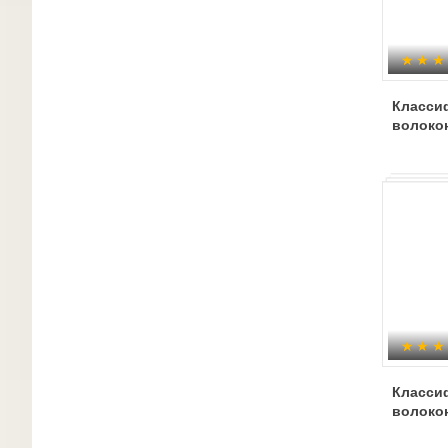
Класси
волоко
Класси
волоко