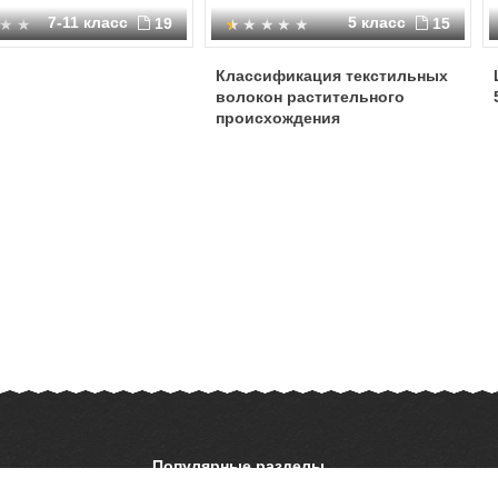
7-11 класс
5 класс
19
15
и
Классификация текстильных
волокон растительного
происхождения
Популярные разделы
ОБЖ
История