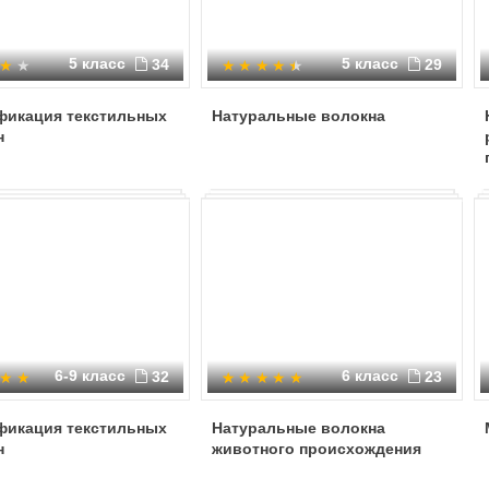
5 класс
5 класс
34
29
фикация текстильных
Натуральные волокна
н
6-9 класс
6 класс
32
23
фикация текстильных
Натуральные волокна
н
животного происхождения