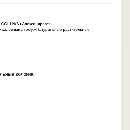
У СОШ №6 г.Александровск-
хайловнына тему:«Натуральные растительные
льные волокна.