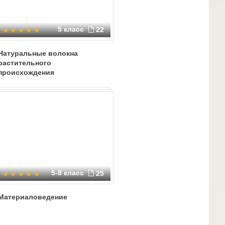
5 класс
22
Натуральные волокна
растительного
происхождения
5-8 класс
25
Материаловедение