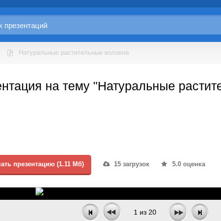
Натуральные растительные волокна
нтация на тему "Натуральные растит
ать презентацию (1.11 Мб)
15 загрузок
5.0 оценка
1
из
20