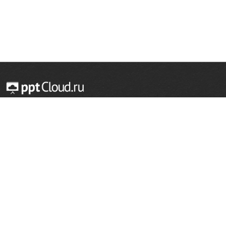
© 2014 — 2026 Облачный хостинг презентаций
Email:
support@pptcloud.ru
Проект
Популярные разделы
О сайте
ОБЖ
История
Химия
Как сделать презентацию
Физкультура
Астрономия
Правообладателям
География
Биология
Форма обратной связи
Иностранные языки