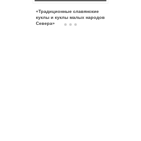
«Традиционные славянские
Кукла из
куклы и куклы малых народов
Севера»