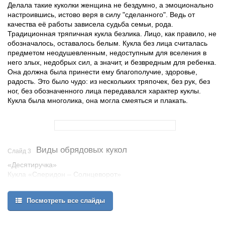
Делала такие куколки женщина не бездумно, а эмоционально
настроившись, истово веря в силу "сделанного". Ведь от
качества её работы зависела судьба семьи, рода.
Традиционная тряпичная кукла безлика. Лицо, как правило, не
обозначалось, оставалось белым. Кукла без лица считалась
предметом неодушевленным, недоступным для вселения в
него злых, недобрых сил, а значит, и безвредным для ребенка.
Она должна была принести ему благополучие, здоровье,
радость. Это было чудо: из нескольких тряпочек, без рук, без
ног, без обозначенного лица передавался характер куклы.
Кукла была многолика, она могла смеяться и плакать.
Виды обрядовых кукол
Слайд 3
«Десятиручка»
Кукла «Сперидон – Солнцеворот»
Кукла «Коза»
Кукла «Крупеничка»
Посмотреть все слайды
Кукла «Кубышка – Травница»
Кукла «Коляда»
Кукла « День и Ночь»