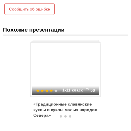
«Колокольчик»
Сообщить об ошибке
«Капуста»
«Девка – Баба»
«Веснянка»
«Симеон-Столпник»
Похожие презентации
«Толстушка – Костромушка»
Венская кукла
«Отдарок на подарок»
«Желанница»
«Богатсвто, плодородие»
«Неразлучники»
«Мирорвое дерево»
«Трясовицы»
1-11 класс
50
«Традиционные славянские
Мартини
куклы и куклы малых народов
Севера»