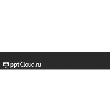
© 2014 — 2026 Облачный хостинг презентаций
Email:
support@pptcloud.ru
Проект
Популярные разделы
О сайте
ОБЖ
История
Химия
Как сделать презентацию
Физкультура
Астрономия