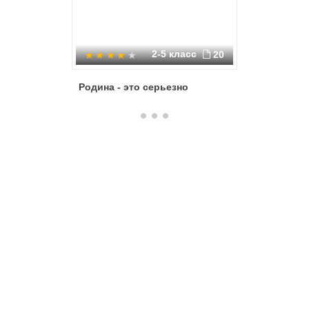
2-5 класс
20
Родина - это серьезно
Виртуал
«Воздуш