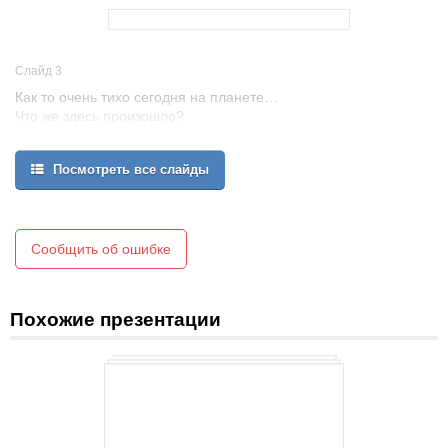
Слайд 3
Как то очень тихо сегодня на планете…
Что же здесь произошло?
Оказывается,
именно сегодня у гости к нашим героям должен прилететь
Посмотреть все слайды
долгожданный друг - Снегурь
Сообщить об ошибке
Похожие презентации