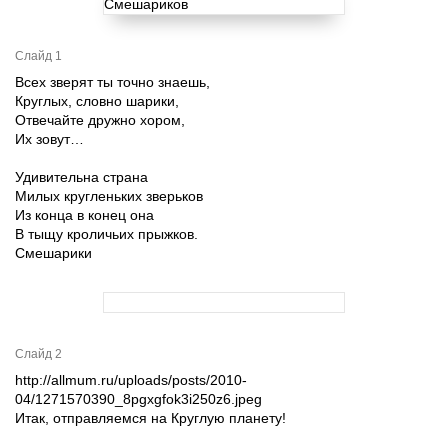
Слайд 1
Всех зверят ты точно знаешь,
Круглых, словно шарики,
Отвечайте дружно хором,
Их зовут…
Удивительна страна
Милых кругленьких зверьков
Из конца в конец она
В тыщу кроличьих прыжков.
Смешарики
Слайд 2
http://allmum.ru/uploads/posts/2010-
04/1271570390_8pgxgfok3i250z6.jpeg
Итак, отправляемся на Круглую планету!