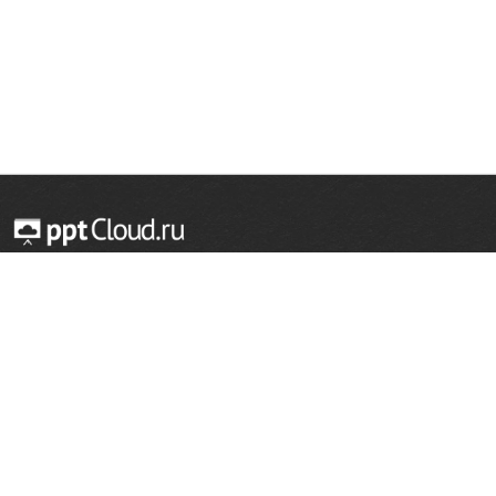
© 2014 — 2026 Облачный хостинг презентаций
Email:
support@pptcloud.ru
Проект
Популярные разделы
О сайте
ОБЖ
История
Химия
Как сделать презентацию
Физкультура
Астрономия
Правообладателям
География
Биология