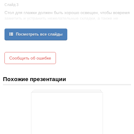
Слайд 3
Стол для глажки должен быть хорошо освещен, чтобы вовремя
заметить и устранить нежелательные складки, а также не
подпалить ткань. Свет должен падать слева или спереди, а
розетка должна находиться справа.
Посмотреть все слайды
Сообщить об ошибке
Похожие презентации