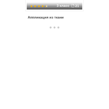
3 класс
21
Аппликация из ткани
Техника 
уроках т