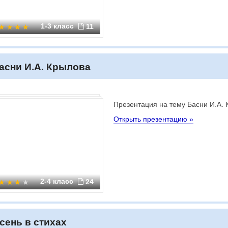
1-3 класс
11
асни И.А. Крылова
Презентация на тему Басни И.А.
Открыть презентацию »
2-4 класс
24
сень в стихах