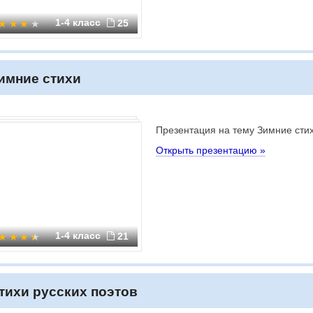
1-4 класс
25
имние стихи
Презентация на тему Зимние сти
Открыть презентацию »
1-4 класс
21
тихи русских поэтов