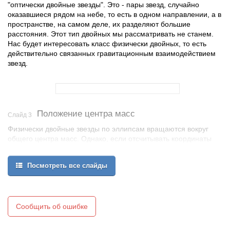
"оптически двойные звезды". Это - пары звезд, случайно
оказавшиеся рядом на небе, то есть в одном направлении, а в
пространстве, на самом деле, их разделяют большие
расстояния. Этот тип двойных мы рассматривать не станем.
Нас будет интересовать класс физически двойных, то есть
действительно связанных гравитационным взаимодействием
звезд.
Положение центра масс
Слайд 3
Физически двойные звезды по эллипсам вращаются вокруг
общего центра масс. Однако, если отсчитывать координаты
одной звезды относительно другой, то получится, что звезды
движутся друг относительно друга тоже по эллипсам. На этом
Посмотреть все слайды
рисунке за начало отсчета мы взяли более массивную голубую
звезду. В такой системе центр масс (зеленая точка) описывает
вокруг голубой звезды эллипс. Хочется предостеречь читателя
от распространенного заблуждения, заключающегося в том, что
Сообщить об ошибке
часто полагается будто бы более массивная звезда сильнее
притягивает звезду с малой массой, чем наоборот. Любые два
объекта притягивают друг друга одинаково. Но объект с