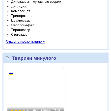
Динозавры – «ужасные звери»
Диплодок
Компсогнат
Трицератопс
Брахнозавр
Эвоплоцефал
Тиранозавр
Стегозавр
Открыть презентацию »
Тварини минулого
4-11 класс
32