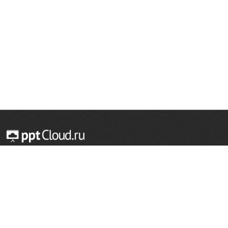
© 2014 — 2026 Облачный хостинг презентаций
Email:
support@pptcloud.ru
Проект
Популярные разделы
О сайте
ОБЖ
История
Химия
Как сделать презентацию
Физкультура
Астрономия