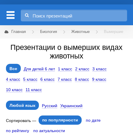
Главная
Биология
Животные
Вымершие
Презентации о вымерших видах
животных
Все
Для детей 6 лет
1 класс
2 класс
3 класс
4 класс
5 класс
6 класс
7 класс
8 класс
9 класс
10 класс
11 класс
Любой язык
Русский
Украинский
по популярности
по дате
Сортировать —
по рейтингу
по актуальности