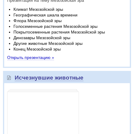
Презентация на тему Мезозойская эра
Климат Мезозойской эры
Географическая шкала времени
Флора Мезозойской эры
Голосеменные растения Мезозойской эры
Покрытосеменные растения Мезозойской эры
Динозавры Мезозойской эры
Другие животные Мезозойской эры
Конец Мезозойской эры
Открыть презентацию »
Исчезнувшие животные