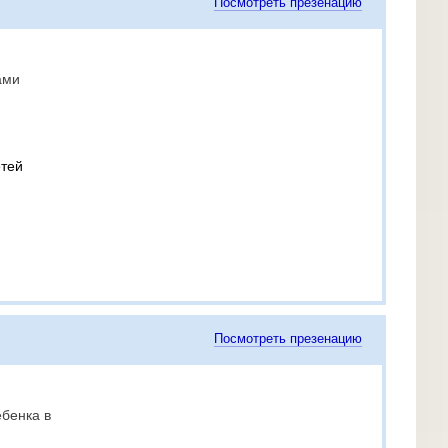
Посмотреть презенацию
ами
етей
Посмотреть презенацию
ебенка в