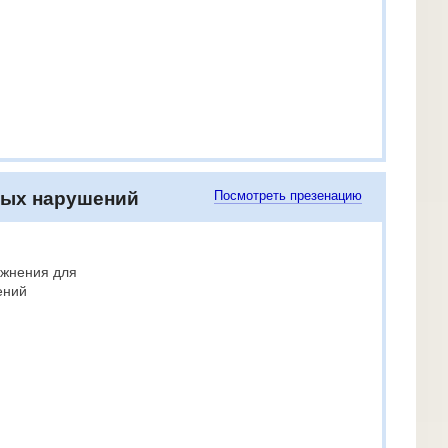
ных нарушений
Посмотреть презенацию
ажнения для
ений