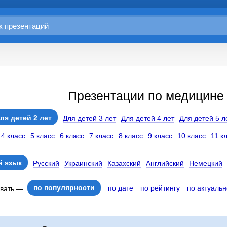
Презентации по медицине 
ля детей 2 лет
Для детей 3 лет
Для детей 4 лет
Для детей 5 л
4 класс
5 класс
6 класс
7 класс
8 класс
9 класс
10 класс
11 к
 язык
Русский
Украинский
Казахский
Английский
Немецкий
по популярности
по дате
по рейтингу
по актуальн
овать —