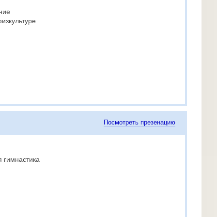
ние
физкультуре
Посмотреть презенацию
я гимнастика