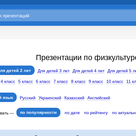
Презентации по физкультуре
ля детей 2 лет
Для детей 3 лет
Для детей 4 лет
Для детей 5 л
4 класс
5 класс
6 класс
7 класс
8 класс
9 класс
10 класс
11 к
 язык
Русский
Украинский
Казахский
Английский
по популярности
по дате
по рейтингу
по актуальн
овать —