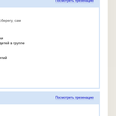
Посмотреть презенацию
сберегу, сам
ки
детей в группе
ятий
Посмотреть презенацию