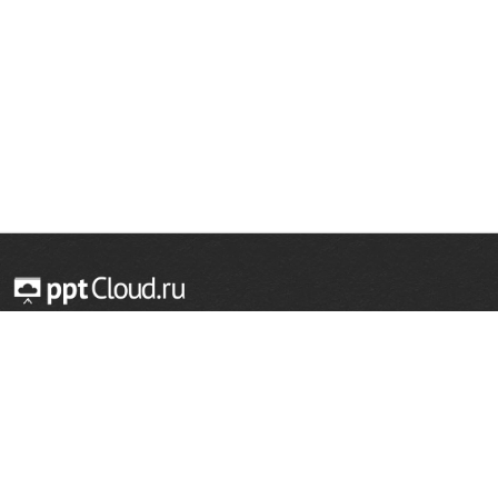
© 2014 — 2026 Облачный хостинг презентаций
Email:
support@pptcloud.ru
Проект
Популярные разделы
О сайте
ОБЖ
История
Химия
Как сделать презентацию
Физкультура
Астрономия