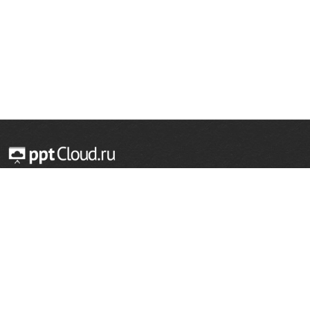
© 2014 — 2026 Облачный хостинг презентаций
Email:
support@pptcloud.ru
Проект
Популярные разделы
О сайте
ОБЖ
История
Химия
Как сделать презентацию
Физкультура
Астрономия
Правообладателям
География
Биология