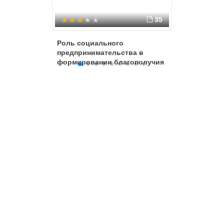
35
Роль социального
Роль со
предпринимательства в
предпри
формировании благополучия
формиро
в регионе
в регион